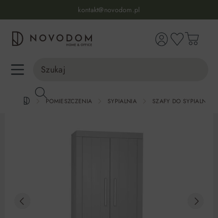
Infolinia:
515 639 067
(pon-pt: 7-17, sb-nd: 9-17)
kontakt@novodom.pl
wnej zawartości
Dostawa z wniesieniem
30 dni na zwrot lub wymianę
98% zadowolonych klientów
Infolinia:
515 639 067
(pon-pt: 7-17, sb-nd: 9-17)
POMIESZCZENIA
SYPIALNIA
SZAFY DO SYPIALNI