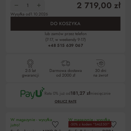
2 719,00 zł
Wysyłka od
1.10.2026
DO KOSZYKA
lub zamów przez telefon
(7-17, w weekendy 9-17)
+48 515 639 067
2-5 lat
Darmowa dostawa
30 dni
gwarancji
od 2000 zł
na zwrot
181,27 zł
Rata 0% już od
miesięcznie
OBLICZ RATĘ
W magazynie - wysyłka
W magazynie - wysyłka
W 
-50% z kodem "SALE50!"
N
jutro!
jutro!
ju