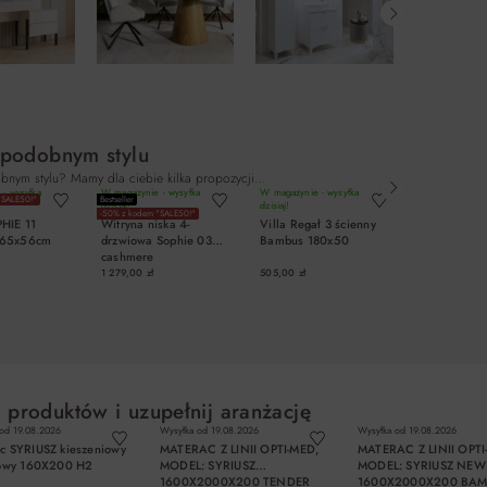
 podobnym stylu
bnym stylu? Mamy dla ciebie kilka propozycji…
- wysyłka
W magazynie - wysyłka
W magazynie - wysyłka
W magazynie - 
"SALE50!"
Bestseller
−10%
dzisiaj!
dzisiaj!
dzisiaj!
-50% z kodem "SALE50!"
Nowość
PHIE 11
Witryna niska 4-
Villa Regał 3 ścienny
Regał na ks
 65x56cm
drzwiowa Sophie 03
Bambus 180x50
79 cm biały
cashmere
1 279,00 zł
505,00 zł
233,10 zł
259,0
Najniższa cena z 3
obniżką: 259,00 zł
OSZYKA
DO KOSZYKA
DO KOSZYKA
DO KO
 produktów i uzupełnij aranżację
 od
19.08.2026
Wysyłka od
19.08.2026
Wysyłka od
19.08.2026
c SYRIUSZ kieszeniowy
MATERAC Z LINII OPTI-MED,
MATERAC Z LINII OPTI
fowy 160X200 H2
MODEL: SYRIUSZ
MODEL: SYRIUSZ NEW
1600X2000X200 TENDER
1600X2000X200 BA