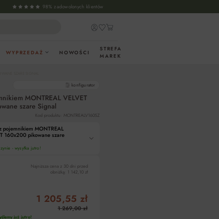
98% zadowolonych klientów
STREFA
WYPRZEDAŻ
NOWOŚCI
MAREK
OWANE SZARE SIGNAL
gotowe produkty
konfigurator
emnikiem MONTREAL VELVET
wane szare Signal
Kod produktu: MONTREALV160SZ
 z pojemnikiem MONTREAL
T 160x200 pikowane szare
ynie - wysyłka jutro!
Najniższa cena z 30 dni przed
obniżką:
1 142,10 zł
1 205,55 zł
1 269,00 zł
ślemy już jutro!