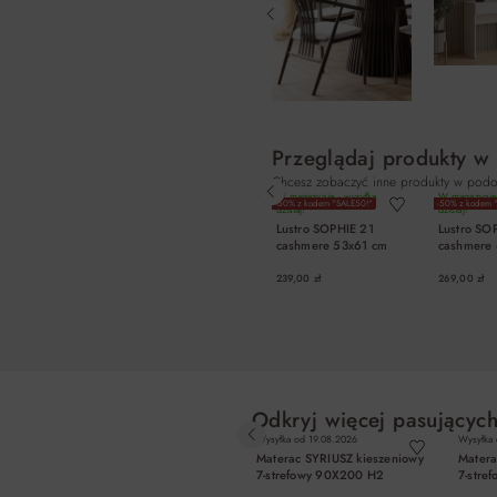
Przeglądaj produkty w
Chcesz zobaczyć inne produkty w podo
W magazynie - wysyłka
W magazynie 
-50% z kodem "SALE50!"
-50% z kodem 
dzisiaj!
dzisiaj!
Lustro SOPHIE 21
Lustro SO
cashmere 53x61 cm
cashmere
239,00 zł
269,00 zł
DO KOSZYKA
DO K
Odkryj więcej pasujących
Wysyłka od
19.08.2026
Wysyłka
Materac SYRIUSZ kieszeniowy
Matera
7-strefowy 90X200 H2
7-stre