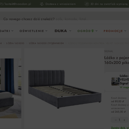
/
17)
kontakt@novodom.pl
Dostawa z wniesieniem
30 dni na zwrot lub wymianę
Co novego chcesz dziś znaleźć?
sofa, komoda, fotel...
DATKI
OŚWIETLENIE
OGRÓD
PROMOCJE
NI
ŁÓŻKA 160X200
ŁÓŻKA 160X200 Z POJEMNIKIEM
ŁÓŻKO Z POJEMNIKIEM MONTREAL VELVET 160X200 PIK
SIGNAL
Łóżko z poj
160x200 piko
Łóżko
VELVE
Signal
W magaz
Koszt dostawy:
od 89,00 zł
Koszt dostawy z
wniesieniem:
od 265,00 zł
Zamów dziś, wy