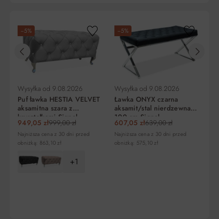
Wy
−5%
−5%
Be
Ła
p
cm
56
Liczba
Miesięczna
RRSO
Do
rat
rata
zapłaty
Wysyłka od
9.08.2026
Wysyłka od
9.08.2026
5
97,80 zł
0%
489,00 zł
Puf ławka HESTIA VELVET
Ławka ONYX czarna
aksamitna szara z
aksamit/stal nierdzewna
10
48,90 zł
0%
489,00 zł
kryształkami Signal
100 cm Signal
949,05 zł
999,00 zł
607,05 zł
639,00 zł
Najniższa cena z 30 dni przed
Najniższa cena z 30 dni przed
15
32,60 zł
0%
489,00 zł
obniżką: 863,10 zł
obniżką: 575,10 zł
+1
Regulamin
Koszt kredytu
Pośrednik kredytowy i organizacje finansujące
DO KOSZYKA
DO KOSZYKA