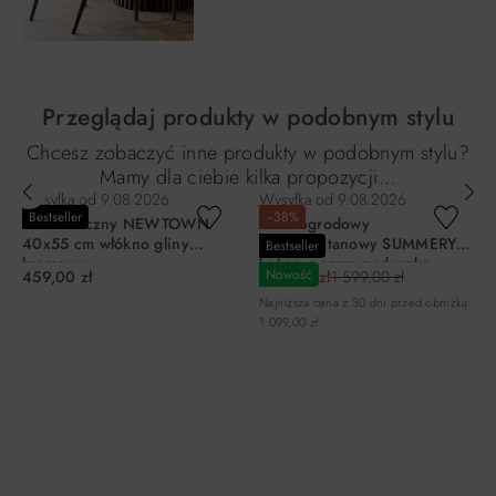
Przeglądaj produkty w podobnym stylu
Chcesz zobaczyć inne produkty w podobnym stylu?
Mamy dla ciebie kilka propozycji…
Wysyłka od
9.08.2026
Wysyłka od
9.08.2026
Bestseller
−38%
Stolik boczny NEWTOWN
Fotel ogrodowy
40x55 cm włókno gliny
technorattanowy SUMMERY
Bestseller
kremowy
kokon z szarą poduszką
Nowość
459,00 zł
999,00 zł
1 599,00 zł
naturalny Zenjoy
Najniższa cena z 30 dni przed obniżką:
1 099,00 zł
DO KOSZYKA
DO KOSZYKA