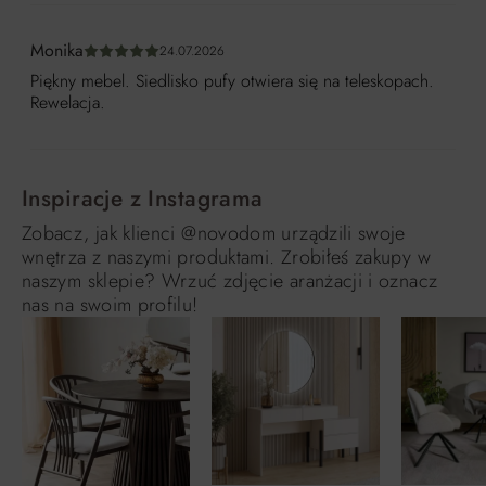
Monika
24.07.2026
Średnia ocena 5 z 5 gwiazdek
Piękny mebel. Siedlisko pufy otwiera się na teleskopach.
Rewelacja.
Inspiracje z Instagrama
Zobacz, jak klienci @novodom urządzili swoje
wnętrza z naszymi produktami. Zrobiłeś zakupy w
naszym sklepie? Wrzuć zdjęcie aranżacji i oznacz
nas na swoim profilu!