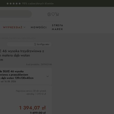
98% zadowolonych klientów
STREFA
WYPRZEDAŻ
NOWOŚCI
MAREK
M MATERA DĄB WOTAN 139X130X40CM
gotowe produkty
konfigurator
 46 wysoka trzydrzwiowa z
m matera dąb wotan
cm
Kod produktu: 241NGY46
a SILKE 46 wysoka
zwiowa z przeszkleniem
a dąb wotan 139x130x40cm
 od
16.08.2026
Najniższa cena z 30 dni przed
obniżką:
1 319,12 zł
1 394,07 zł
1 499,00 zł