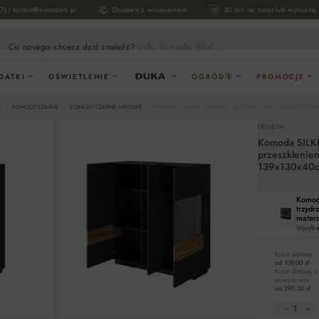
/
17)
kontakt@novodom.pl
Dostawa z wniesieniem
30 dni na zwrot lub wymianę
Co novego chcesz dziś znaleźć?
sofa, komoda, fotel...
DATKI
OŚWIETLENIE
OGRÓD
PROMOCJE
U
KOMODY CZARNE
KOMODY CZARNE MATOWE
KOMODA SILKE 46 WYSOKA TRZYDRZWIOWA Z PRZESZKLENIE
HELVETIA
Komoda SILKE
przeszklenie
139x130x40
Komod
trzydr
mater
Wysyłka
Koszt dostawy:
od 109,00 zł
Koszt dostawy z
wniesieniem:
od 290,00 zł