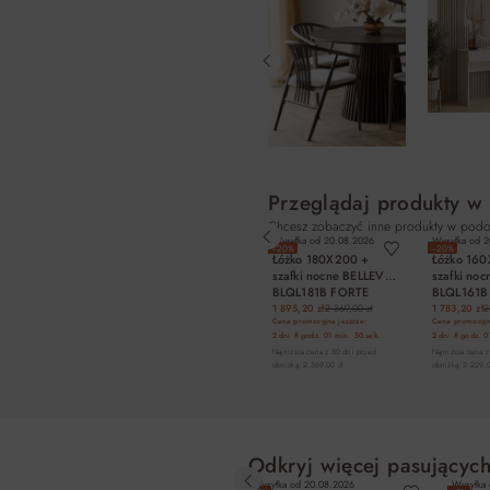
Przeglądaj produkty w
Chcesz zobaczyć inne produkty w podo
Wysyłka od
20.08.2026
Wysyłka od
2
−20%
−20%
Łóżko 180X200 +
Łóżko 16
szafki nocne BELLEVUE
szafki no
BLQL181B FORTE
BLQL161B
1 895,20 zł
2 369,00 zł
1 783,20 zł
2
Cena promocyjna jeszcze:
Cena promocyjn
2 dni
8 godz.
01 min.
49 sek.
2 dni
8 godz.
0
Najniższa cena z 30 dni przed
Najniższa cena z
obniżką: 2 369,00 zł
obniżką: 2 229,0
DO KOSZYKA
DO K
Odkryj więcej pasujących
Wysyłka od
20.08.2026
Wysyłka