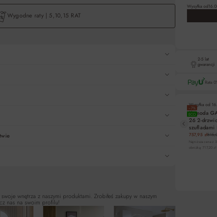
Wysyłka od
16.0
Wygodne raty | 5,10,15 RAT
2-5 lat
gwarancji
Rata 0
Wysyłka od
16
−7%
Komoda G
ECO
26 2-drzwi
Liczba rat
szufladami
monastery 
757,95 zł
815,
twie
5
132x93x38
Najniższa cena z 
obniżką: 717,20 zł
10
15
DO KO
Pośredn
 swoje wnętrza z naszymi produktami. Zrobiłeś zakupy w naszym
cz nas na swoim profilu!