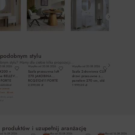
 podobnym stylu
bnym stylu? Mamy dla ciebie kilka propozycji…
0.08.2026
Wysyłka od
20.08.2026
Wysyłka od
20.08.2026
Wysyłka od
20.
0X200 +
Szafa przesuwna loft
Szafa 2-drzwiowa CLIF
Szafa 2-drz
cne BELLEVUE
270 JAKOBINA
drzwi przesuwne z
lustrem HA
 FORTE
RCQS12411 FORTE
panelem 270 cm, old
270x211x63
wood vintage, beton
alpejski
 229,00 zł
2 299,00 zł
1 999,00 zł
2 749,00 zł
a jeszcze:
1 min.
49 sek.
 30 dni przed
0 zł
OSZYKA
DO KOSZYKA
DO KOSZYKA
DO KO
 produktów i uzupełnij aranżację
 od
16.08.2026
Wysyłka od
20.08.2026
Wysyłka od
16.08.2026