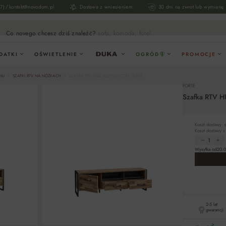
/
17)
kontakt@novodom.pl
Dostawa z wniesieniem
30 dni na zwrot lub wymianę
Co novego chcesz dziś znaleźć?
sofa, komoda, fotel...
DATKI
OŚWIETLENIE
OGRÓD
PROMOCJE
ONU
SZAFKI RTV NA NÓŻKACH
SZAFKA RTV HUD HUDT131-C791 FORTE
FORTE
Szafka RTV 
Koszt dostawy:
Koszt dostawy 
Wysyłka od
20.0
2-5 lat
gwarancji