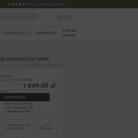
98% zadowolonych klientów
STREFA
WYPRZEDAŻ
NOWOŚCI
MAREK
HUD HUDT131-C791 FORTE
Kod produktu: HUDT131-C791
od 89,00 zł
z wniesieniem:
od 265,00 zł
1 049,00 zł
8.2026
DO KOSZYKA
lub zamów przez telefon
(7-17, w weekendy 9-17)
+48 515 639 067
Darmowa dostawa
30 dni
od 2000 zł
na zwrot