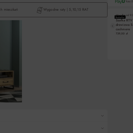
Rata 
h mieszkań
Wygodne raty | 5,10,15 RAT
Wysyłka od
9.
Bestseller
Szafka RTV
drzwiowa S
Liczba rat
cashmere
739,00 zł
5
10
DO KO
15
Pośredn