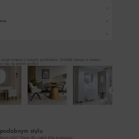
twie
 swoje wnętrza z naszymi produktami. Zrobiłeś zakupy w naszym
cz nas na swoim profilu!
 podobnym stylu
bnym stylu? Mamy dla ciebie kilka propozycji…