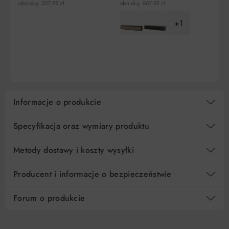
obniżką: 557,92 zł
obniżką: 667,92 zł
5
99,20 zł
0%
495,99 zł
+1
10
49,60 zł
0%
495,99 zł
DO KOSZYKA
DO KOSZYKA
15
33,07 zł
0%
495,99 zł
Regulamin
Koszt kredytu
Informacje o produkcie
Pośrednik kredytowy i organizacje finansujące
Specyfikacja oraz wymiary produktu
Metody dostawy i koszty wysyłki
Producent i informacje o bezpieczeństwie
Forum o produkcie