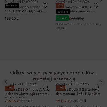
Wysyłka od
12.09.2026
Wysyłka od
26.08.2026
Bestseller
−5%
Miska na kwiaty wodne
Stolik kawowy RONDO
FLEURISTE 60x14,5 lekki
FI80X35 biały pandoro
Bestseller
kompozyt ciemnoszara
orzech
Nowość
139,00 zł
455,05 zł
479,00 zł
Najniższa cena z 30 dni przed obniżką:
431,10 zł
DO KOSZYKA
DO KOSZYKA
Odkryj więcej pasujących produktów i
uzupełnij aranżację
Wysyłka od
11.08.2026
Wysyłka od
11.08.2026
−19%
−19%
Witryna DESJO 1 lewa/prawa
Witryna Desjo 3 2-drzwiowa
jednodrzwiowa dąb sanremo
dąb sanremo 148x118x42cm
193x67x42cm
735,86 zł
905,00 zł
991,17 zł
1 219,00 zł
Najniższa cena z 30 dni przed obniżką:
Najniższa cena z 30 dni przed obniżką: