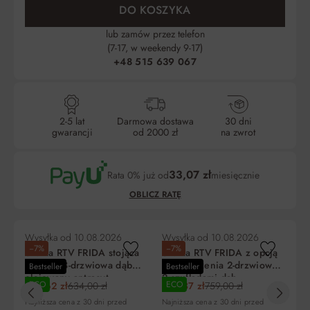
DO KOSZYKA
lub zamów przez telefon
(7-17, w weekendy 9-17)
+48 515 639 067
2-5 lat
Darmowa dostawa
30 dni
gwarancji
od 2000 zł
na zwrot
33,07 zł
Rata 0% już od
miesięcznie
OBLICZ RATĘ
Wysyłka od
10.08.2026
Wysyłka od
10.08.2026
Wy
−7%
−7%
-
Szafka RTV FRIDA stojąca
Szafka RTV FRIDA z opcją
Sz
wisząca 3-drzwiowa dąb
podwieszenia 2-drzwiowa z
ot
Bestseller
Bestseller
olejowany antracyt
2 szufladami dąb
20
ECO
ECO
589,62 zł
634,00 zł
705,87 zł
759,00 zł
63
180x36x32cm
olejowany 180x37x32cm
Liczba
Miesięczna
RRSO
Do
Najniższa cena z 30 dni przed
Najniższa cena z 30 dni przed
rat
rata
zapłaty