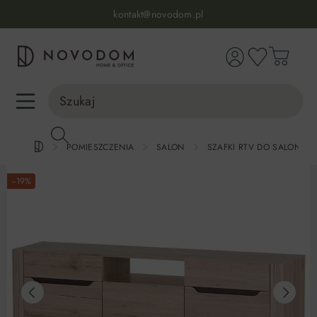
Infolinia:
515 639 067
(pon-pt: 7-17, sb-nd: 9-17)
kontakt@novodom.pl
wnej zawartości
Dostawa z wniesieniem
30 dni na zwrot lub wymianę
98% zadowolonych klientów
Infolinia:
515 639 067
(pon-pt: 7-17, sb-nd: 9-17)
POMIESZCZENIA
SALON
SZAFKI RTV DO SALONU
−19%