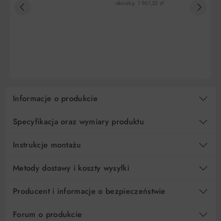
obniżką: 1 961,52 zł
obn
5
377,40 zł
0%
1 886,97 zł
10
188,70 zł
0%
1 886,97 zł
DO KOSZYKA
DO KOSZYKA
15
125,80 zł
0%
1 886,97 zł
Regulamin
Koszt kredytu
Informacje o produkcie
Pośrednik kredytowy i organizacje finansujące
Specyfikacja oraz wymiary produktu
Instrukcje montażu
Metody dostawy i koszty wysyłki
Producent i informacje o bezpieczeństwie
Forum o produkcie