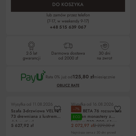
DO KOSZYKA
lub zamów przez telefon
(7-17, w weekendy 9-17)
+48 515 639 067
2-5 lat
Darmowa dostawa
30 dni
gwarancji
od 2000 zł
na zwrot
125,80 zł
Rata 0% już od
miesięcznie
OBLICZ RATĘ
Wysyłka od
11.08.2026
Wysyłka od
16.08.2026
Wy
−7%
−
Szafa 3-drzwiowa VELVET
Szafa BETA 76 rozsuwana
Sz
73 drewniana z lustrem
dąb san monastery z
Bi
ECO
E
dąb rustical
lustrem 210x200x61cm
2
5 627,92 zł
2 072,97 zł
2 229,00 zł
2 
225x160x60cm
Liczba
Miesięczna
RRSO
Do zapłaty
Najniższa cena z 30 dni przed
Naj
rat
rata