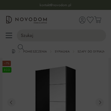
Infolinia:
515 639 067
(pon-pt: 7-17, sb-nd: 9-17)
kontakt@novodom.pl
wnej zawartości
Dostawa z wniesieniem
30 dni na zwrot lub wymianę
98% zadowolonych klientów
Infolinia:
515 639 067
(pon-pt: 7-17, sb-nd: 9-17)
POMIESZCZENIA
SYPIALNIA
SZAFY DO SYPIALNI
−7%
ECO