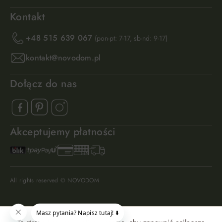
Kontakt
+48 515 639 067
(pon-pt: 7-17, sb-nd: 9-17)
kontakt@novodom.pl
Dołącz do nas
Akceptujemy płatności
All rights reserved © NOVODOM