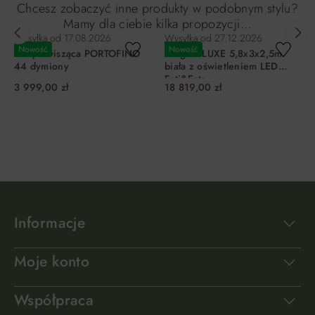
Chcesz zobaczyć inne produkty w podobnym stylu?
Mamy dla ciebie kilka propozycji…
Wysyłka od
17.08.2026
Wysyłka od
27.12.2026
Nowość
Nowość
Lampa wisząca PORTOFINO
Pergola LUXE 5,8x3x2,5m
44 dymiony
biała z oświetleniem LED
Esti&Esta
3 999,00 zł
18 819,00 zł
DO KOSZYKA
DO KOSZYKA
Informacje
Moje konto
Współpraca