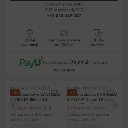
lub zamów przez telefon
(7-17, w weekendy 9-17)
+48 515 639 067
2-5 lat
Darmowa dostawa
30 dni
gwarancji
od 2000 zł
na zwrot
179,94 zł
Rata 0% już od
miesięcznie
OBLICZ RATĘ
Wysyłka od
19.08.2026
Wysyłka od
24.08.2026
Wy
−5%
−5%
−
Sofa 3-osobowa CASTELLO
Sofa 3-osobowa CASTELLO
So
3 VELVET Bluvel 40
3 VELVET Bluvel 19 czarna
po
ciemnoeżowa wenge
wenge Signal
VE
2 754,05 zł
2 899,00 zł
2 754,05 zł
2 899,00 zł
2 
Signal
Si
Liczba
Miesięczna
RRSO
Do zapłaty
Najniższa cena z 30 dni przed
Najniższa cena z 30 dni przed
Naj
rat
rata
obniżką: 2 609,10 zł
obniżką: 2 609,10 zł
obn