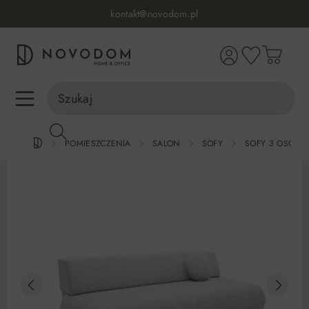
Infolinia:
515 639 067
(pon-pt: 7-17, sb-nd: 9-17)
kontakt@novodom.pl
wnej zawartości
Dostawa z wniesieniem
30 dni na zwrot lub wymianę
98% zadowolonych klientów
Infolinia:
515 639 067
(pon-pt: 7-17, sb-nd: 9-17)
POMIESZCZENIA
SALON
SOFY
SOFY 3 OSOB