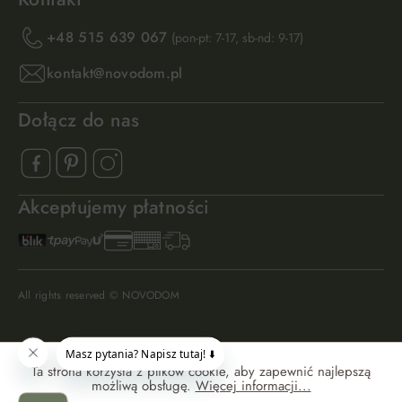
+48 515 639 067
(pon-pt: 7-17, sb-nd: 9-17)
kontakt@novodom.pl
Dołącz do nas
Akceptujemy płatności
All rights reserved © NOVODOM
Ta strona korzysta z plików cookie, aby zapewnić najlepszą
możliwą obsługę.
Więcej informacji...