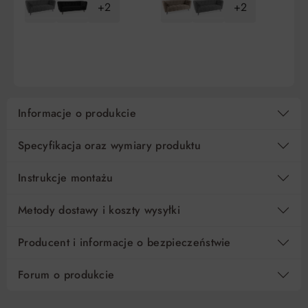
5
539,80 zł
0%
2 699,00 zł
+2
+2
10
269,90 zł
0%
2 699,00 zł
DO KOSZYKA
DO KOSZYKA
15
179,94 zł
0%
2 699,00 zł
Regulamin
Koszt kredytu
Informacje o produkcie
Pośrednik kredytowy i organizacje finansujące
Specyfikacja oraz wymiary produktu
Instrukcje montażu
Metody dostawy i koszty wysyłki
Producent i informacje o bezpieczeństwie
Forum o produkcie