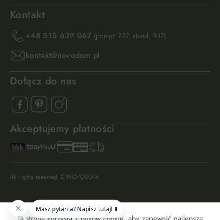
Kontakt
+48 515 639 067
(pon-pt: 7-17, sb-nd: 9-17)
kontakt@novodom.pl
Dołącz do nas
Akceptujemy płatności
All rights reserved © NOVODOM
Ta strona korzysta z plików cookie, aby zapewnić najlepszą