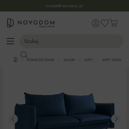
Infolinia:
515 639 067
(pon-pt: 7-17, sb-nd: 9-17)
kontakt@novodom.pl
wnej zawartości
Dostawa z wniesieniem
30 dni na zwrot lub wymianę
98% zadowolonych klientów
Infolinia:
515 639 067
(pon-pt: 7-17, sb-nd: 9-17)
POMIESZCZENIA
SALON
SOFY
SOFY ROZKŁAD