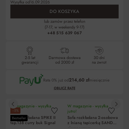
Wysyłka od
16.09.2026
DO KOSZYKA
lub zamów przez telefon
(7-17, w weekendy 9-17)
+48 515 639 067
2-5 lat
Darmowa dostawa
30 dni
gwarancji
od 2000 zł
na zwrot
214,60 zł
Rata 0% już od
miesięcznie
OBLICZ RATĘ
W magazynie - wysyłka
W magazynie - wysyłka
W 
−5%
jutro!
jutro!
ju
Sofa rozkładana SPIKE II
Sofa rozkładana 2-osobowa
So
Bestseller
tap.138 curry buk Signal
z lnianą tapicerką SANDO
z 
ciemnoszara
k