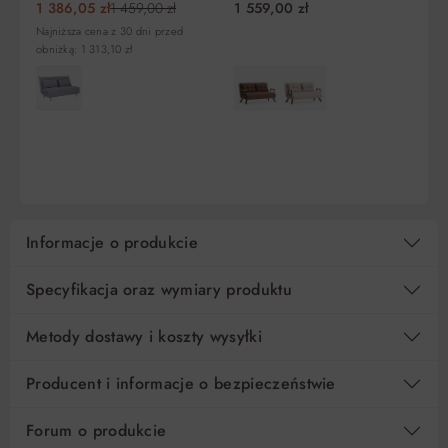
Liczba
Miesięczna
RRSO
Do zapłaty
1 386,05 zł
1 459,00 zł
1 559,00 zł
1 
rat
rata
Najniższa cena z 30 dni przed
obniżką: 1 313,10 zł
5
643,80 zł
0%
3 219,00 zł
10
321,90 zł
0%
3 219,00 zł
DO KOSZYKA
DO KOSZYKA
15
214,60 zł
0%
3 219,00 zł
Regulamin
Koszt kredytu
Pośrednik kredytowy i organizacje finansujące
Informacje o produkcie
Specyfikacja oraz wymiary produktu
Metody dostawy i koszty wysyłki
Producent i informacje o bezpieczeństwie
Forum o produkcie