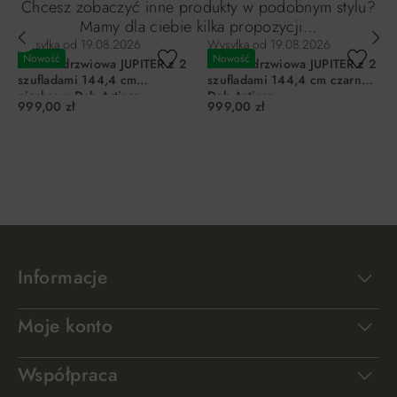
Chcesz zobaczyć inne produkty w podobnym stylu?
Mamy dla ciebie kilka propozycji…
Wysyłka od
19.08.2026
Wysyłka od
19.08.2026
Nowość
Nowość
Szafa 3-drzwiowa JUPITER z 2
Szafa 3-drzwiowa JUPITER z 2
szufladami 144,4 cm
szufladami 144,4 cm czarny
piaskowy Dąb Artisan
Dąb Artisan
999,00 zł
999,00 zł
DO KOSZYKA
DO KOSZYKA
Informacje
Moje konto
Współpraca