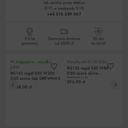
lub zamów przez telefon
(7-17, w weekendy 9-17)
+48 515 639 067
2-5 lat
Darmowa dostawa
30 dni
gwarancji
od 2000 zł
na zwrot
W magazynie - wysyłka
Wysyłka od
25.08.2026
Wy
jutro!
RG125 regał S80 W86
RG
RG143 regał S80 W200
G30 sosna olcha
G3
G30 sosna dąb DREWMAX
DREWMAX
D
296,00 zł
25
1 038,00 zł
DO KOSZYKA
DO KOSZYKA