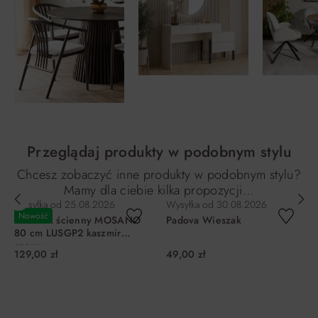
Przeglądaj produkty w podobnym stylu
Chcesz zobaczyć inne produkty w podobnym stylu?
Mamy dla ciebie kilka propozycji…
Wysyłka od
25.08.2026
Wysyłka od
30.08.2026
Nowość
Wieszak ścienny MOSANO
Padova Wieszak
80 cm LUSGP2 kaszmir
czarny
129,00 zł
49,00 zł
DO KOSZYKA
DO KOSZYKA