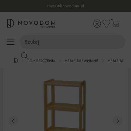
Infolinia:
515 639 067
(pon-pt: 7-17, sb-nd: 9-17)
kontakt@novodom.pl
wnej zawartości
Dostawa z wniesieniem
30 dni na zwrot lub wymianę
98% zadowolonych klientów
Infolinia:
515 639 067
(pon-pt: 7-17, sb-nd: 9-17)
POMIESZCZENIA
MEBLE DREWNIANE
MEBLE SOS