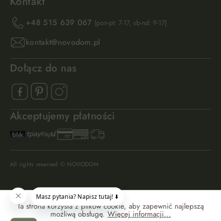
Kontakt
+48 515 639 067
(pon-pt: 7-17, sb-nd: 9-17)
kontakt@novodom.pl
Dołącz do nas
Akceptujemy płatności
All rights reserved © NOVODOM
Ta strona korzysta z plików cookie, aby zapewnić najlepszą
możliwą obsługę.
Więcej informacji...