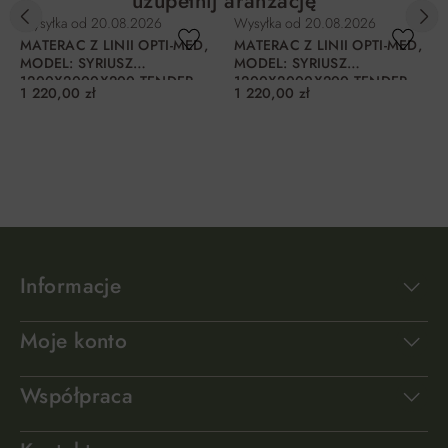
uzupełnij aranżację
Wysyłka od
20.08.2026
Wysyłka od
20.08.2026
MATERAC Z LINII OPTI-MED,
MATERAC Z LINII OPTI-MED,
MODEL: SYRIUSZ
MODEL: SYRIUSZ
1200X2000X200 TENDER
1200X2000X200 TENDER
1 220,00 zł
1 220,00 zł
200 H2
200 H3
DO KOSZYKA
DO KOSZYKA
Informacje
Moje konto
Współpraca