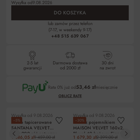
Wysyłka od
9.08.2026
DO KOSZYKA
lub zamów przez telefon
(7-17, w weekendy 9-17)
+48 515 639 067
2-5 lat
Darmowa dostawa
30 dni
gwarancji
od 2000 zł
na zwrot
53,46 zł
Rata 0% już od
miesięcznie
OBLICZ RATĘ
Wysyłka od
9.08.2026
Wysyłka od
9.08.2026
Wy
−5%
−30%
−
Łóżko tapicerowane
łóżko z pojemnikiem
Łó
SANTANA VELVET
MAISON VELVET 160x200
H
160x200 róż antyczny
Bluvel 40 beżowy Signal
16
1 386,05 zł
1 459,00 zł
1 679,30 zł
2 399,00 zł
2 
an