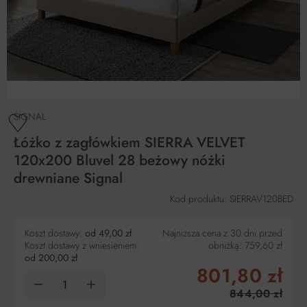
SIGNAL
Łóżko z zagłówkiem SIERRA VELVET
120x200 Bluvel 28 beżowy nóżki
drewniane Signal
Kod produktu: SIERRAV120BED
Koszt dostawy:
od 49,00 zł
Najniższa cena z 30 dni przed
Koszt dostawy z wniesieniem:
obniżką:
759,60 zł
od 200,00 zł
801,80 zł
844,00 zł