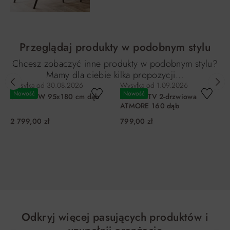
Przeglądaj produkty w podobnym stylu
Chcesz zobaczyć inne produkty w podobnym stylu?
Mamy dla ciebie kilka propozycji…
Wysyłka od
30.08.2026
Wysyłka od
1.09.2026
Nowość
Nowość
Stół FLOW 95x180 cm dąb
Szafka RTV 2-drzwiowa
ATMORE 160 dąb
2 799,00 zł
799,00 zł
DO KOSZYKA
DO KOSZYKA
Odkryj więcej pasujących produktów i