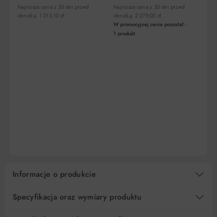
Liczba
Miesięczna
RRSO
Do
Najniższa cena z 30 dni przed
Najniższa cena z 30 dni przed
Naj
rat
rata
zapłaty
obniżką: 1 313,10 zł
obniżką: 2 279,05 zł
obn
W promocyjnej cenie pozostał -
5
160,36 zł
0%
801,80 zł
1
produkt
10
80,18 zł
0%
801,80 zł
15
53,46 zł
0%
801,80 zł
Regulamin
Koszt kredytu
Pośrednik kredytowy i organizacje finansujące
DO KOSZYKA
DO KOSZYKA
Informacje o produkcie
Specyfikacja oraz wymiary produktu