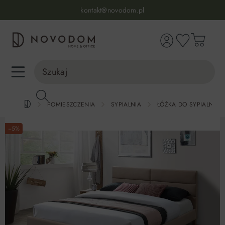
Infolinia:
515 639 067
(pon-pt: 7-17, sb-nd: 9-17)
kontakt@novodom.pl
wnej zawartości
Dostawa z wniesieniem
30 dni na zwrot lub wymianę
98% zadowolonych klientów
Infolinia:
515 639 067
(pon-pt: 7-17, sb-nd: 9-17)
POMIESZCZENIA
SYPIALNIA
ŁÓŻKA DO SYPIALNI
−5%