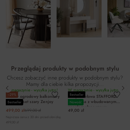
Przeglądaj produkty w podobnym stylu
Chcesz zobaczyć inne produkty w podobnym stylu?
Mamy dla ciebie kilka propozycji…
W magazynie - wysyłka jutro!
W magazynie - wysyłka jutro!
−29%
Bestseller
Zestaw ogrodowy balkonowy
Lampa stołowa STAFFORD
NATTY 3-set szary Zenjoy
ładowalna z wbudowanym
Bestseller
Nowość
panelem słonecznym
499,00 zł
699,00 zł
49,00 zł
brązowo-czarna
Najniższa cena z 30 dni przed obniżką:
499,00 zł