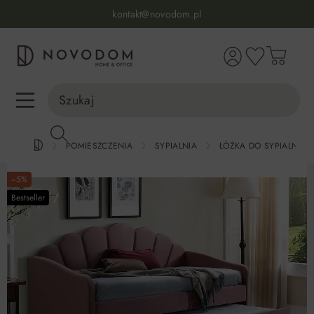
Infolinia:
515 639 067
(pon-pt: 7-17, sb-nd: 9-17)
kontakt@novodom.pl
wnej zawartości
Dostawa z wniesieniem
30 dni na zwrot lub wymianę
98% zadowolonych klientów
Infolinia:
515 639 067
(pon-pt: 7-17, sb-nd: 9-17)
POMIESZCZENIA
SYPIALNIA
ŁÓŻKA DO SYPIALNI
−5%
Bestseller