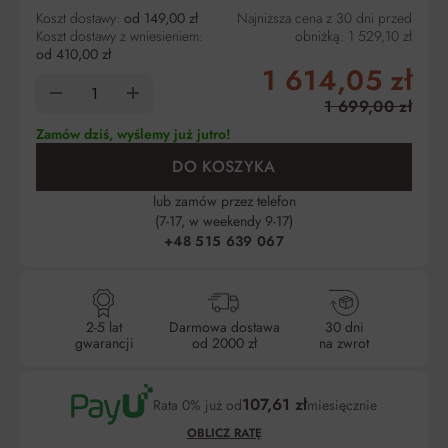
Koszt dostawy:
od 149,00 zł
Najniższa cena z 30 dni przed
Koszt dostawy z wniesieniem:
obniżką:
1 529,10 zł
od 410,00 zł
1 614,05 zł
1 699,00 zł
Zamów dziś, wyślemy już jutro!
DO KOSZYKA
lub zamów przez telefon
(7-17, w weekendy 9-17)
+48 515 639 067
2-5 lat
Darmowa dostawa
30 dni
gwarancji
od 2000 zł
na zwrot
107,61 zł
Rata 0% już od
miesięcznie
OBLICZ RATĘ