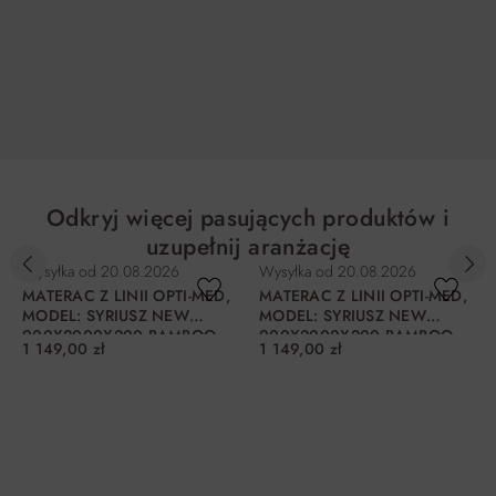
DO KOSZYKA
DO KOSZYKA
Odkryj więcej pasujących produktów i
uzupełnij aranżację
Wysyłka od
20.08.2026
Wysyłka od
20.08.2026
MATERAC Z LINII OPTI-MED,
MATERAC Z LINII OPTI-MED,
MODEL: SYRIUSZ NEW
MODEL: SYRIUSZ NEW
900X2000X200 BAMBOO
900X2000X200 BAMBOO
1 149,00 zł
1 149,00 zł
200 H2
200 H3
DO KOSZYKA
DO KOSZYKA