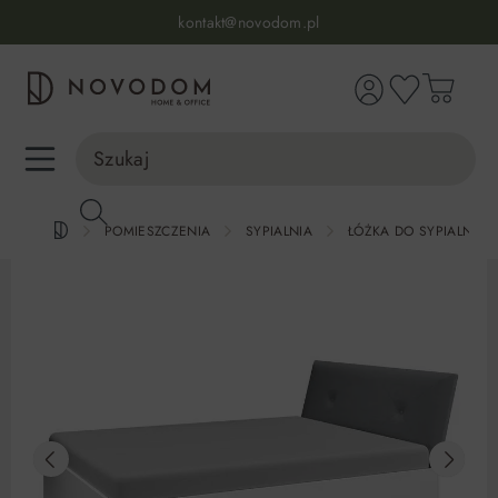
Infolinia:
515 639 067
(pon-pt: 7-17, sb-nd: 9-17)
kontakt@novodom.pl
wnej zawartości
Dostawa z wniesieniem
30 dni na zwrot lub wymianę
98% zadowolonych klientów
Infolinia:
515 639 067
(pon-pt: 7-17, sb-nd: 9-17)
POMIESZCZENIA
SYPIALNIA
ŁÓŻKA DO SYPIALNI