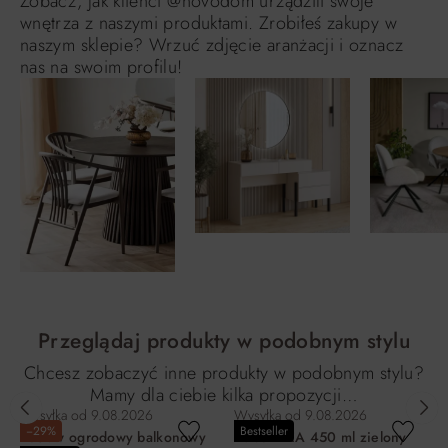
Zobacz, jak klienci @novodom urządzili swoje
wnętrza z naszymi produktami. Zrobiłeś zakupy w
naszym sklepie? Wrzuć zdjęcie aranżacji i oznacz
nas na swoim profilu!
Przeglądaj produkty w podobnym stylu
Chcesz zobaczyć inne produkty w podobnym stylu?
Mamy dla ciebie kilka propozycji…
Wysyłka od
9.08.2026
Wysyłka od
9.08.2026
−29%
Bestseller
Zestaw ogrodowy balkonowy
Kubek LEA 450 ml zielony