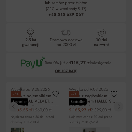
lub zamów przez telefon
(7-17, w weekendy 9-17)
+48 515 639 067
2-5 lat
Darmowa dostawa
30 dni
gwarancji
od 2000 zł
na zwrot
115,27 zł
Rata 0% już od
miesięcznie
OBLICZ RATĘ
Wysyłka od
9.08.2026
Wysyłka od
9.08.2026
Wy
−5%
−7%
−
Łóżko z pojemnikiem
Łóżko z zagłówkiem i
Łó
MONTREAL VELVET
pojemnikiem HALLE S
za
Bestseller
Bestseller
Be
160x200 pikowane szare
160x200 dąb
dą
1 205,55 zł
1 269,00 zł
2 165,97 zł
2 329,00 zł
2 
Signal
Wotan/czarne nogi
Liczba
Miesięczna
RRSO
Do zapłaty
Najniższa cena z 30 dni przed
Najniższa cena z 30 dni przed
Naj
rat
rata
obniżką: 1 142,10 zł
obniżką: 2 049,52 zł
obn
5
345,80 zł
0%
1 729,00 zł