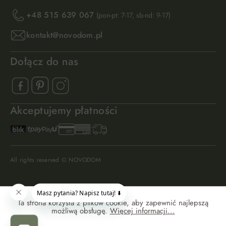
+48 515 639 067
(pon-pt: 7-17, sb-nd: 9-17)
kontakt@novodom.pl
Dołącz do nas
Akceptujemy płatności
All rights reserved © NOVODOM
Ta strona korzysta z plików cookie, aby zapewnić najlepszą
możliwą obsługę.
Więcej informacji...