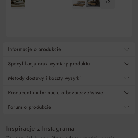
+3
10
172,90 zł
0%
1 729,00 zł
DO KOSZYKA
DO KOSZYKA
15
115,27 zł
0%
1 729,00 zł
Regulamin
Koszt kredytu
Informacje o produkcie
Pośrednik kredytowy i organizacje finansujące
Specyfikacja oraz wymiary produktu
Metody dostawy i koszty wysyłki
Producent i informacje o bezpieczeństwie
Forum o produkcie
Inspiracje z Instagrama