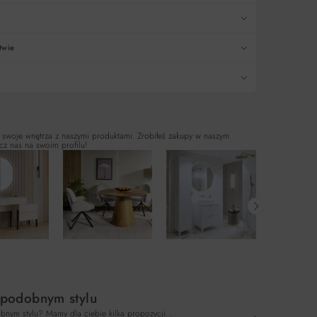
twie
 swoje wnętrza z naszymi produktami. Zrobiłeś zakupy w naszym
cz nas na swoim profilu!
 podobnym stylu
bnym stylu? Mamy dla ciebie kilka propozycji…