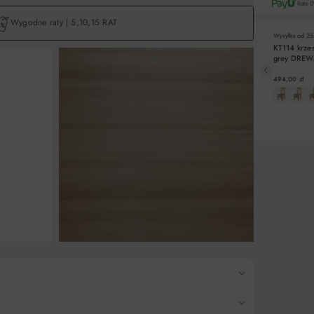
Rata 
Wygodne raty | 5,10,15 RAT
Wysyłka od
25
KT114 krze
grey DRE
Liczba rat
494,00 zł
5
10
DO KO
15
Pośredn