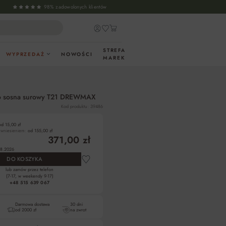
98% zadowolonych klientów
STREFA
WYPRZEDAŻ
NOWOŚCI
MAREK
ło sosna surowy T21 DREWMAX
Kod produktu: 39486
od 15,00 zł
z wniesieniem:
od 155,00 zł
371,00 zł
8.2026
DO KOSZYKA
lub zamów przez telefon
(7-17, w weekendy 9-17)
+48 515 639 067
Darmowa dostawa
30 dni
od 2000 zł
na zwrot