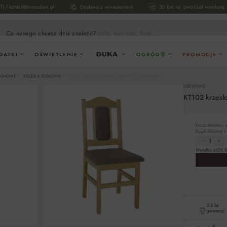
/
17)
kontakt@novodom.pl
Dostawa z wniesieniem
30 dni na zwrot lub wymianę
Co novego chcesz dziś znaleźć?
sofa, komoda, fotel...
DATKI
OŚWIETLENIE
OGRÓD
PROMOCJE
SOSNOWE
KRZESŁA SOSNOWE
KT102 KRZESŁO SOSNA SUROWY T21 DREWMAX
DREWMAX
KT102 krzes
Koszt dostawy:
Koszt dostawy 
Wysyłka od
25.0
2-5 lat
gwarancji