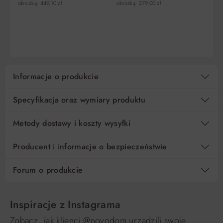
obniżką: 449,10 zł
obniżką: 279,00 zł
obn
5
72,02 zł
0%
360,05 zł
DO KOSZYKA
DO KOSZYKA
10
36,01 zł
0%
360,05 zł
15
24,01 zł
0%
360,05 zł
Informacje o produkcie
Regulamin
Koszt kredytu
Specyfikacja oraz wymiary produktu
Pośrednik kredytowy i organizacje finansujące
Metody dostawy i koszty wysyłki
Producent i informacje o bezpieczeństwie
Forum o produkcie
Inspiracje z Instagrama
Zobacz, jak klienci @novodom urządzili swoje