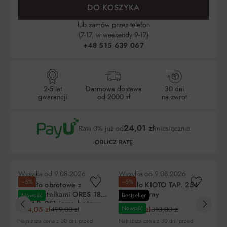
DO KOSZYKA
lub zamów przez telefon
(7-17, w weekendy 9-17)
+48 515 639 067
2-5 lat
Darmowa dostawa
30 dni
gwarancji
od 2000 zł
na zwrot
24,01 zł
Rata 0% już od
miesięcznie
OBLICZ RATĘ
Wysyłka od
9.08.2026
Wysyłka od
9.08.2026
Wy
−5%
−5%
−
Krzesło obrotowe z
Krzesło KIOTO TAP. 254
Kr
podłokietnikami ORES 180
szary czarny
sz
Nowość
Bestseller
Be
st. TAP. 251 jasny beżowy
Nowość
N
474,05 zł
499,00 zł
294,50 zł
310,00 zł
26
czarny
Liczba
Miesięczna
RRSO
Do
Najniższa cena z 30 dni przed
Najniższa cena z 30 dni przed
Naj
rat
rata
zapłaty