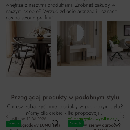
wnętrza z naszymi produktami. Zrobiłeś zakupy w
naszym sklepie? Wrzuć zdjęcie aranżacji i oznacz
nas na swoim profilu!
Przeglądaj produkty w podobnym stylu
Chcesz zobaczyć inne produkty w podobnym stylu?
Mamy dla ciebie kilka propozycji…
Wysyłka od
12.08.2026
W magazynie - wysyłka dzisiaj!
Nowość
Nowość
Zestaw ogrodowy LUMO sofa
Modułowy zestaw ogrodowy