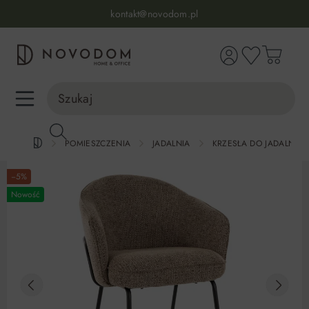
Infolinia:
515 639 067
(pon-pt: 7-17, sb-nd: 9-17)
kontakt@novodom.pl
wnej zawartości
Dostawa z wniesieniem
30 dni na zwrot lub wymianę
98% zadowolonych klientów
Infolinia:
515 639 067
(pon-pt: 7-17, sb-nd: 9-17)
POMIESZCZENIA
JADALNIA
KRZESŁA DO JADALNI
−5%
Nowość