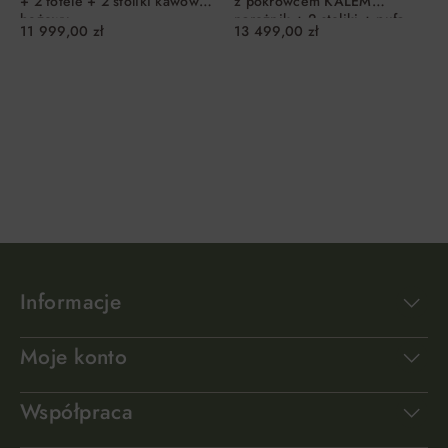
+ 2 fotele + 2 stoliki kawowe
z pokrowcem KALEM
beżowy
narożnik + 2 stoliki + pufa
11 999,00 zł
13 499,00 zł
beżowy Esti&Esta
DO KOSZYKA
DO KOSZYKA
Informacje
Moje konto
Współpraca