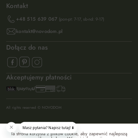
Kontakt
+48 515 639 067
(pon-pt: 7-17, sb-nd: 9-17)
kontakt@novodom.pl
Dołącz do nas
Akceptujemy płatności
All rights reserved © NOVODOM
Ta strona korzysta z plików cookie, aby zapewnić najlepszą