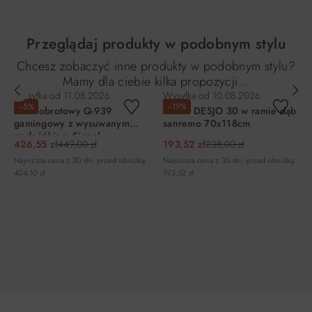
Przeglądaj produkty w podobnym stylu
Chcesz zobaczyć inne produkty w podobnym stylu?
Mamy dla ciebie kilka propozycji…
Wysyłka od
11.08.2026
Wysyłka od
10.08.2026
−5%
−19%
Fotel obrotowy Q-939
Lustro DESJO 30 w ramie dąb
gamingowy z wysuwanym
sanremo 70x118cm
podnóżkiem Signal
426,55 zł
449,00 zł
193,52 zł
238,00 zł
Najniższa cena z 30 dni przed obniżką:
Najniższa cena z 30 dni przed obniżką:
404,10 zł
193,52 zł
DO KOSZYKA
DO KOSZYKA