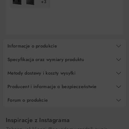
+3
10
163,90 zł
0%
1 639,00 zł
DO KOSZYKA
DO KOSZYKA
15
109,27 zł
0%
1 639,00 zł
Regulamin
Koszt kredytu
Informacje o produkcie
Pośrednik kredytowy i organizacje finansujące
Specyfikacja oraz wymiary produktu
Metody dostawy i koszty wysyłki
Producent i informacje o bezpieczeństwie
Forum o produkcie
Inspiracje z Instagrama