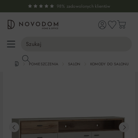
98% zadowolonych klientów
wnej zawartości
Infolinia:
515 639 067
(pon-pt: 7-17, sb-nd: 9-17)
POMIESZCZENIA
SALON
KOMODY DO SALONU