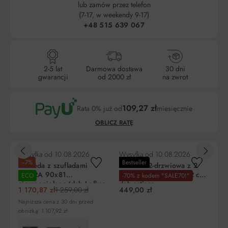
lub zamów przez telefon
(7-17, w weekendy 9-17)
+48 515 639 067
2-5 lat
Darmowa dostawa
30 dni
gwarancji
od 2000 zł
na zwrot
109,27 zł
Rata 0% już od
miesięcznie
OBLICZ RATĘ
Wysyłka od
10.08.2026
Wysyłka od
10.08.2026
Wy
−7%
Bestseller
-
Komoda z szufladami
Komoda 2-drzwiowa z 2
Ko
EVORA 90x81
szufladami LOFT 01 72 cm
sz
ECO
-70% z kodem "SALE70!"
ciemnozielona/dąb Lefkas
dąb artisan
ar
1 170,87 zł
1 259,00 zł
449,00 zł
96
Liczba
Miesięczna
RRSO
Do zapłaty
Najniższa cena z 30 dni przed
rat
rata
obniżką: 1 107,92 zł
5
327,80 zł
0%
1 639,00 zł