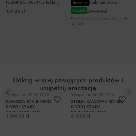
FLEURISTE 60x14,5 lekki
FI80X35 biały pandoro
Bestseller
kompozyt ciemnoszara
orzech
Nowość
139,00 zł
455,05 zł
479,00 zł
Najniższa cena z 30 dni przed obniżką:
431,10 zł
DO KOSZYKA
DO KOSZYKA
Odkryj więcej pasujących produktów i
uzupełnij aranżację
Wysyłka od
26.08.2026
Wysyłka od
26.08.2026
KOMODA RTV RIVERO
STOLIK KAWOWY RIVERO
RIVF01 SZARY
RIVT01 SZARY
KRZEMOWY/DĄB
KRZEMOWY/DĄB
1 349,00 zł
619,00 zł
FLAGSTAFF CIEMNY
FLAGSTAFF CIEMNY
DO KOSZYKA
DO KOSZYKA