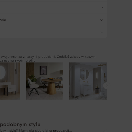
twie
 swoje wnętrza z naszymi produktami. Zrobiłeś zakupy w naszym
cz nas na swoim profilu!
 podobnym stylu
bnym stylu? Mamy dla ciebie kilka propozycji…