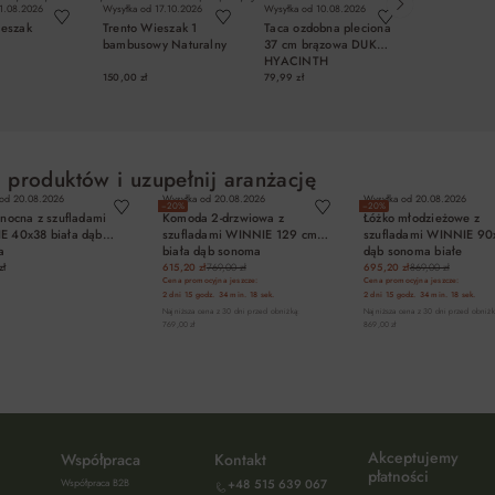
1.08.2026
Wysyłka od
17.10.2026
Wysyłka od
10.08.2026
Wysyłka od
10.
eszak
Trento Wieszak 1
Taca ozdobna pleciona
Maselniczka
bambusowy Naturalny
37 cm brązowa DUKA
nożykiem D
HYACINTH
WAREWOO
grafitowa p
150,00 zł
79,99 zł
99,99 zł
OSZYKA
DO KOSZYKA
DO KOSZYKA
DO KO
 produktów i uzupełnij aranżację
 od
20.08.2026
Wysyłka od
20.08.2026
Wysyłka od
20.08.2026
−20%
−20%
 nocna z szufladami
Komoda 2-drzwiowa z
Łóżko młodzieżowe z
 40x38 biała dąb
szufladami WINNIE 129 cm
szufladami WINNIE 9
a
biała dąb sonoma
dąb sonoma białe
zł
615,20 zł
769,00 zł
695,20 zł
869,00 zł
Cena promocyjna jeszcze:
Cena promocyjna jeszcze:
2 dni
15 godz.
34 min.
17 sek.
2 dni
15 godz.
34 min.
17 sek.
Najniższa cena z 30 dni przed obniżką:
Najniższa cena z 30 dni przed obniżk
769,00 zł
869,00 zł
DO KOSZYKA
DO KOSZYKA
DO KOSZYKA
Akceptujemy
Współpraca
Kontakt
płatności
Współpraca B2B
+48 515 639 067