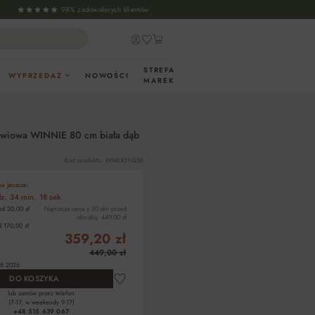
98% zadowolonych klientów
STREFA
WYPRZEDAŻ
NOWOŚCI
MAREK
wiowa WINNIE 80 cm biała dąb
Kod produktu: WNK431-Q36
a jeszcze:
z.
34 min.
17 sek.
od 20,00 zł
Najniższa cena z 30 dni przed
obniżką:
449,00 zł
 170,00 zł
359,20 zł
449,00 zł
8.2026
DO KOSZYKA
lub zamów przez telefon
(7-17, w weekendy 9-17)
+48 515 639 067