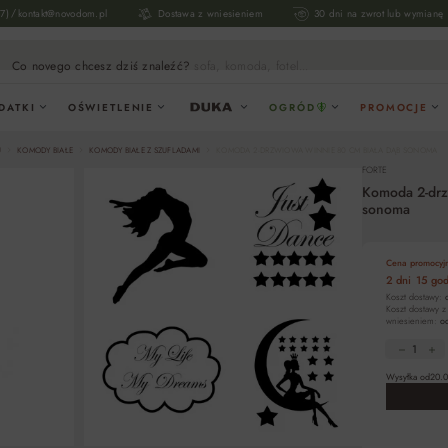
/
17)
kontakt@novodom.pl
Dostawa z wniesieniem
30 dni na zwrot lub wymianę
Co novego chcesz dziś znaleźć?
sofa, komoda, fotel...
DATKI
OŚWIETLENIE
OGRÓD
PROMOCJE
U
KOMODY BIAŁE
KOMODY BIAŁE Z SZUFLADAMI
KOMODA 2-DRZWIOWA WINNIE 80 CM BIAŁA DĄB SONOMA
FORTE
Komoda 2-drz
sonoma
Cena promocyjn
2 dni
15 god
Koszt dostawy:
Koszt dostawy z
wniesieniem:
od
Wysyłka od
20.0