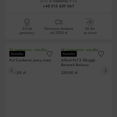
(7-17, w weekendy 9-17)
+48 515 639 067
2-5 lat
Darmowa dostawa
30 dni
gwarancji
od 2000 zł
na zwrot
W magazynie - wysyłka
W magazynie - wysyłka
W 
Bestseller
Bestseller
Be
jutro!
jutro!
ju
Puf Canberra jasny szary
Alford Puf 2 Okrągły
Br
Baranek Beżowy
po
B
329,00 zł
239,00 zł
34