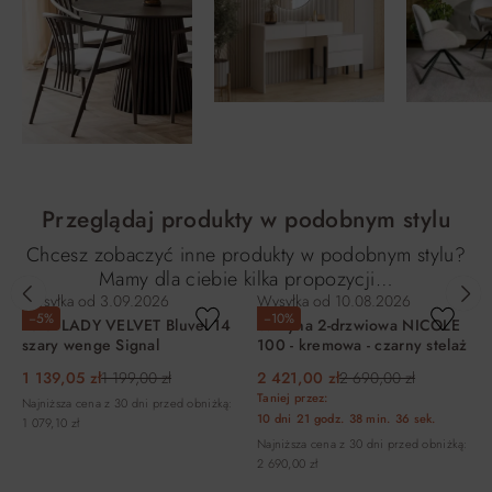
Przeglądaj produkty w podobnym stylu
Chcesz zobaczyć inne produkty w podobnym stylu?
Mamy dla ciebie kilka propozycji…
Wysyłka od
3.09.2026
Wysyłka od
10.08.2026
−5%
−10%
Fotel LADY VELVET Bluvel 14
Witryna 2-drzwiowa NICOLE
szary wenge Signal
100 - kremowa - czarny stelaż
1 139,05 zł
1 199,00 zł
2 421,00 zł
2 690,00 zł
Taniej przez:
Najniższa cena z 30 dni przed obniżką:
10 dni
21 godz.
38 min.
35 sek.
1 079,10 zł
Najniższa cena z 30 dni przed obniżką:
2 690,00 zł