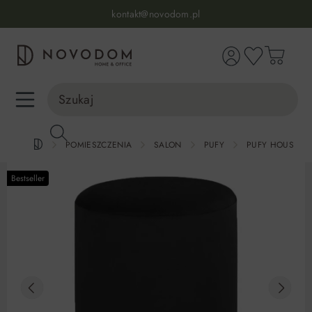
Infolinia:
515 639 067
(pon-pt: 7-17, sb-nd: 9-17)
kontakt@novodom.pl
wnej zawartości
Dostawa z wniesieniem
30 dni na zwrot lub wymianę
98% zadowolonych klientów
Infolinia:
515 639 067
(pon-pt: 7-17, sb-nd: 9-17)
POMIESZCZENIA
SALON
PUFY
PUFY HOUSE N
Bestseller