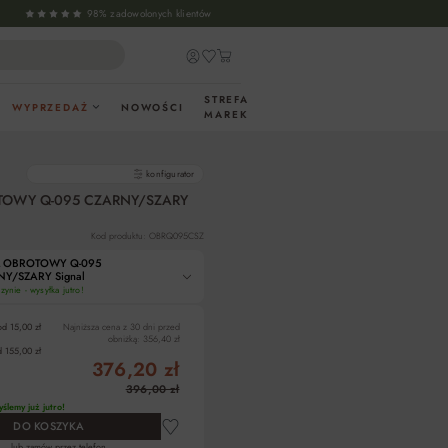
98% zadowolonych klientów
STREFA
WYPRZEDAŻ
NOWOŚCI
MAREK
gotowe produkty
konfigurator
TOWY Q-095 CZARNY/SZARY
Kod produktu: OBRQ095CSZ
L OBROTOWY Q-095
Y/SZARY Signal
ynie - wysyłka jutro!
od 15,00 zł
Najniższa cena z 30 dni przed
obniżką:
356,40 zł
 155,00 zł
376,20 zł
396,00 zł
ślemy już jutro!
DO KOSZYKA
lub zamów przez telefon