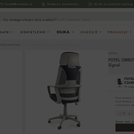
/
17)
kontakt@novodom.pl
Dostawa z wniesieniem
30 dni na zwrot lub wymianę
Co novego chcesz dziś znaleźć?
sofa, komoda, fotel...
DATKI
OŚWIETLENIE
OGRÓD
PROMOCJE
FOTELE SIATKOWE
FOTEL OBROTOWY Q-095 CZARNY/SZARY SIGNAL
SIGNAL
FOTEL OBRO
Signal
FOTE
CZARN
W magaz
Koszt dostawy:
Koszt dostawy z
wniesieniem:
od
Zamów dziś, wy