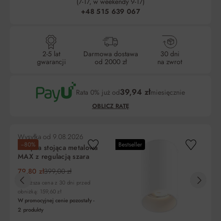
(7-17, w weekendy 9-17)
+48 515 639 067
2-5 lat
Darmowa dostawa
30 dni
gwarancji
od 2000 zł
na zwrot
39,94 zł
Rata 0% już od
miesięcznie
OBLICZ RATĘ
Wysyłka od
9.08.2026
Wy
−80%
Bestseller
Lampka stojąca metalowa
La
MAX z regulacją szara
pu
79,80 zł
399,00 zł
1 
Liczba
Miesięczna
RRSO
Do
Najniższa cena z 30 dni przed
rat
rata
zapłaty
obniżką: 159,60 zł
W promocyjnej cenie pozostały -
5
119,80 zł
0%
599,00 zł
2
produkty