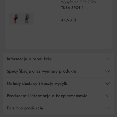
Wysyłka od
9.08.2026
10
59,90 zł
0%
599,00 zł
TUBA SPOT 1
15
39,94 zł
0%
599,00 zł
44,90 zł
DO KOSZYKA
DO KOSZYKA
Regulamin
Koszt kredytu
Pośrednik kredytowy i organizacje finansujące
Informacje o produkcie
Specyfikacja oraz wymiary produktu
Metody dostawy i koszty wysyłki
Producent i informacje o bezpieczeństwie
Forum o produkcie