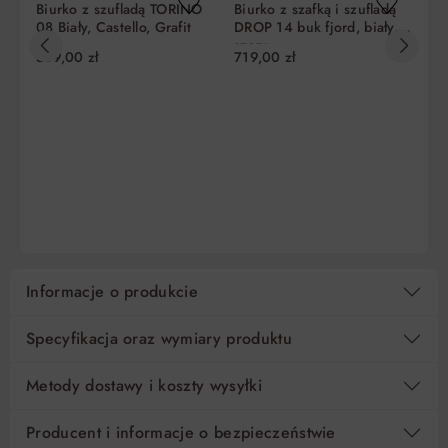
Biurko z szufladą TORINO
Biurko z szafką i szufladą
Bi
08 Biały, Castello, Grafit
DROP 14 buk fjord, biały,
SE
szary
589,00 zł
719,00 zł
47
Liczba
Miesięczna
RRSO
Do
rat
rata
zapłaty
5
169,80 zł
0%
849,00 zł
10
84,90 zł
0%
849,00 zł
DO KOSZYKA
DO KOSZYKA
15
56,60 zł
0%
849,00 zł
Regulamin
Koszt kredytu
Informacje o produkcie
Pośrednik kredytowy i organizacje finansujące
Specyfikacja oraz wymiary produktu
Metody dostawy i koszty wysyłki
Producent i informacje o bezpieczeństwie