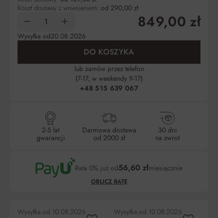
Koszt dostawy z wniesieniem:
od 290,00 zł
849,00 zł
Wysyłka od
20.08.2026
DO KOSZYKA
lub zamów przez telefon
(7-17, w weekendy 9-17)
+48 515 639 067
2-5 lat
Darmowa dostawa
30 dni
gwarancji
od 2000 zł
na zwrot
56,60 zł
Rata 0% już od
miesięcznie
OBLICZ RATĘ
Wysyłka od
10.08.2026
Wysyłka od
10.08.2026
Wy