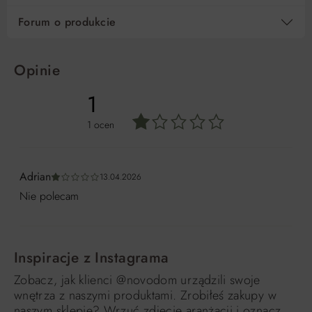
Forum o produkcie
Opinie
1
1 ocen
Średnia ocena 1 z 5 gwiazdek
Adrian
13.04.2026
Średnia ocena 1 z 5 gwiazdek
Nie polecam
Inspiracje z Instagrama
Zobacz, jak klienci @novodom urządzili swoje
wnętrza z naszymi produktami. Zrobiłeś zakupy w
naszym sklepie? Wrzuć zdjęcie aranżacji i oznacz