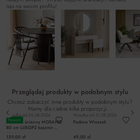
nas na swoim profilu!
Przeglądaj produkty w podobnym stylu
Chcesz zobaczyć inne produkty w podobnym stylu?
Mamy dla ciebie kilka propozycji…
Wysyłka od
26.08.2026
Wysyłka od
31.08.2026
Nowość
Wieszak ścienny MOSANO
Padova Wieszak
80 cm LUSGP2 kaszmir
czarny
129,00 zł
49,00 zł