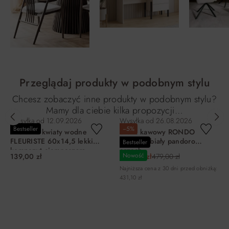
Przeglądaj produkty w podobnym stylu
Chcesz zobaczyć inne produkty w podobnym stylu?
Mamy dla ciebie kilka propozycji…
Wysyłka od
12.09.2026
Wysyłka od
26.08.2026
Bestseller
−5%
Miska na kwiaty wodne
Stolik kawowy RONDO
FLEURISTE 60x14,5 lekki
FI80X35 biały pandoro
Bestseller
kompozyt ciemnoszara
orzech
Nowość
139,00 zł
455,05 zł
479,00 zł
Najniższa cena z 30 dni przed obniżką:
431,10 zł
DO KOSZYKA
DO KOSZYKA