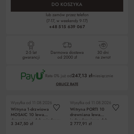
DO KOSZYKA
lub zamów przez telefon
(7-17, w weekendy 9-17)
+48 515 639 067
2-5 lat
Darmowa dostawa
30 dni
gwarancji
od 2000 zł
na zwrot
247,13 zł
Rata 0% już od
miesięcznie
OBLICZ RATĘ
Wysyłka od
11.08.2026
Wysyłka od
11.08.2026
Wy
Witryna 1-drzwiowa
Witryna PORTI 10
Wi
MOSAIC 10 lewa
drewniana lewa
dr
drewniana - dąb miodowy,
jednodrzwiowa dąb
je
3 347,50 zł
2 777,91 zł
2 
czarny 196x67x42cm
czekoladowy czarna
cz
Liczba
Miesięczna
RRSO
Do zapłaty
198x66x42cm
1
rat
rata