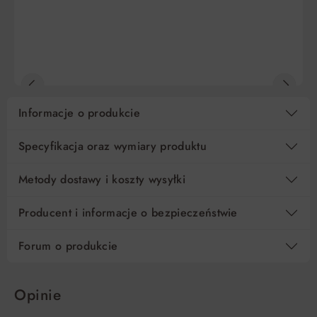
5
741,39 zł
0%
3 706,92 zł
DO KOSZYKA
DO KOSZYKA
10
370,70 zł
0%
3 706,92 zł
15
247,13 zł
0%
3 706,92 zł
Informacje o produkcie
Regulamin
Koszt kredytu
Pośrednik kredytowy i organizacje finansujące
Specyfikacja oraz wymiary produktu
Metody dostawy i koszty wysyłki
Producent i informacje o bezpieczeństwie
Forum o produkcie
Opinie