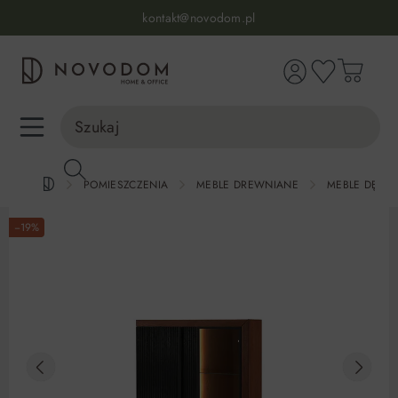
Infolinia:
515 639 067
(pon-pt: 7-17, sb-nd: 9-17)
kontakt@novodom.pl
wnej zawartości
Dostawa z wniesieniem
30 dni na zwrot lub wymianę
98% zadowolonych klientów
Infolinia:
515 639 067
(pon-pt: 7-17, sb-nd: 9-17)
POMIESZCZENIA
MEBLE DREWNIANE
MEBLE DĘBO
−19%