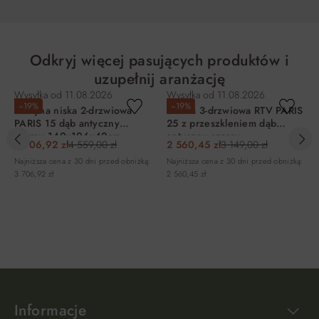
Odkryj więcej pasujących produktów i
uzupełnij aranżację
Wysyłka od
11.08.2026
Wysyłka od
11.08.2026
−19%
−19%
Witryna niska 2-drzwiowa
Szafka 3-drzwiowa RTV PARIS
PARIS 15 dąb antyczny
25 z przeszkleniem dąb
czarny 140x106x42cm
antyczny czarny
3 706,92 zł
4 559,00 zł
2 560,45 zł
3 149,00 zł
182x47x42cm
Najniższa cena z 30 dni przed obniżką:
Najniższa cena z 30 dni przed obniżką:
3 706,92 zł
2 560,45 zł
DO KOSZYKA
DO KOSZYKA
Informacje