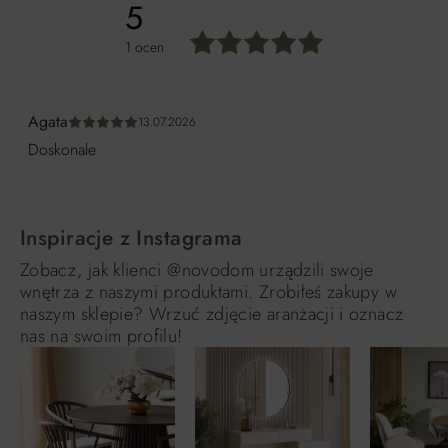
5
1 ocen
Średnia ocena 5 z 5 gwiazdek
Agata
13.07.2026
Średnia ocena 5 z 5 gwiazdek
Doskonale
Inspiracje z Instagrama
Zobacz, jak klienci @novodom urządzili swoje
wnętrza z naszymi produktami. Zrobiłeś zakupy w
naszym sklepie? Wrzuć zdjęcie aranżacji i oznacz
nas na swoim profilu!