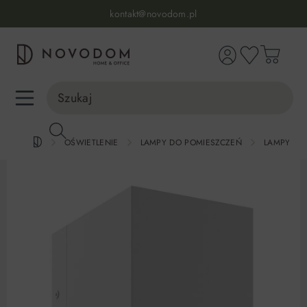
Infolinia:
515 639 067
(pon-pt: 7-17, sb-nd: 9-17)
kontakt@novodom.pl
wnej zawartości
Dostawa z wniesieniem
30 dni na zwrot lub wymianę
98% zadowolonych klientów
Infolinia:
515 639 067
(pon-pt: 7-17, sb-nd: 9-17)
OŚWIETLENIE
LAMPY DO POMIESZCZEŃ
LAMPY DO