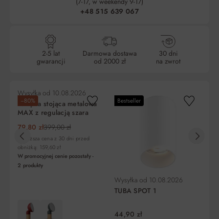
(7-17, w weekendy 9-17)
+48 515 639 067
2-5 lat
Darmowa dostawa
30 dni
gwarancji
od 2000 zł
na zwrot
Wysyłka od
10.08.2026
Wy
−80%
Bestseller
Lampka stojąca metalowa
La
MAX z regulacją szara
pu
79,80 zł
399,00 zł
1 
Najniższa cena z 30 dni przed
obniżką: 159,60 zł
W promocyjnej cenie pozostały -
2
produkty
Wysyłka od
10.08.2026
TUBA SPOT 1
44,90 zł