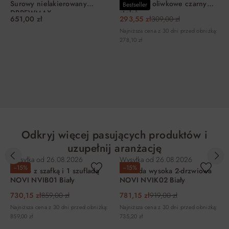
Surowy nielakierowany
Brego 77 oliwkowe czarny
Bestseller
DRREWMAX
stelaż
651,00 zł
293,55 zł
309,00 zł
Najniższa cena z 30 dni przed obniżką:
278,10 zł
DO KOSZYKA
DO KOSZYKA
Odkryj więcej pasujących produktów i
uzupełnij aranżację
Wysyłka od
26.08.2026
Wysyłka od
26.08.2026
−15%
−15%
Biurko z szafką i 1 szufladą
Komoda wysoka 2-drzwiowa
NOVI NVIB01 Biały
NOVI NVIK02 Biały
730,15 zł
859,00 zł
781,15 zł
919,00 zł
Najniższa cena z 30 dni przed obniżką:
Najniższa cena z 30 dni przed obniżką:
859,00 zł
735,20 zł