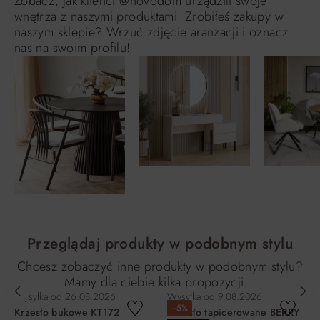
Zobacz, jak klienci @novodom urządzili swoje
wnętrza z naszymi produktami. Zrobiłeś zakupy w
naszym sklepie? Wrzuć zdjęcie aranżacji i oznacz
nas na swoim profilu!
Przeglądaj produkty w podobnym stylu
Chcesz zobaczyć inne produkty w podobnym stylu?
Mamy dla ciebie kilka propozycji…
Wysyłka od
26.08.2026
Wysyłka od
9.08.2026
−5%
Krzesło bukowe KT172
Krzesło tapicerowane BERRY