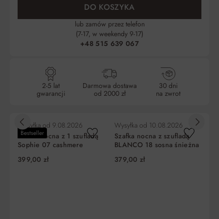
DO KOSZYKA
lub zamów przez telefon
(7-17, w weekendy 9-17)
+48 515 639 067
2-5 lat
Darmowa dostawa
30 dni
gwarancji
od 2000 zł
na zwrot
Wysyłka od
9.08.2026
Wysyłka od
10.08.2026
Wy
Bestseller
−
Szafka nocna z 1 szufladą
Szafka nocna z szufladą
Sz
Sophie 07 cashmere
BLANCO 18 sosna śnieżna
sz
c
399,00 zł
379,00 zł
35
Tan
3 d
Naj
obn