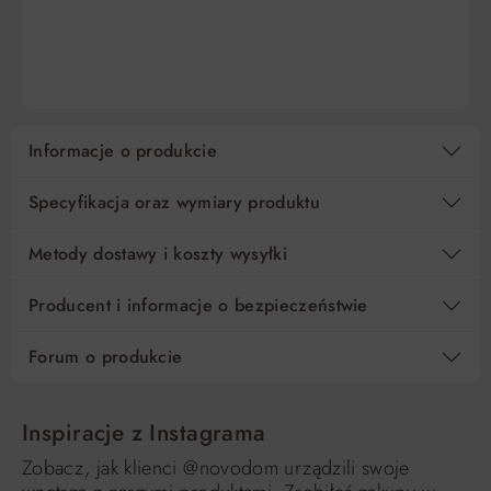
DO KOSZYKA
DO KOSZYKA
10
101,90 zł
0%
1 019,00 zł
15
67,94 zł
0%
1 019,00 zł
Informacje o produkcie
Regulamin
Koszt kredytu
Pośrednik kredytowy i organizacje finansujące
Specyfikacja oraz wymiary produktu
Metody dostawy i koszty wysyłki
Producent i informacje o bezpieczeństwie
Forum o produkcie
Inspiracje z Instagrama
Zobacz, jak klienci @novodom urządzili swoje