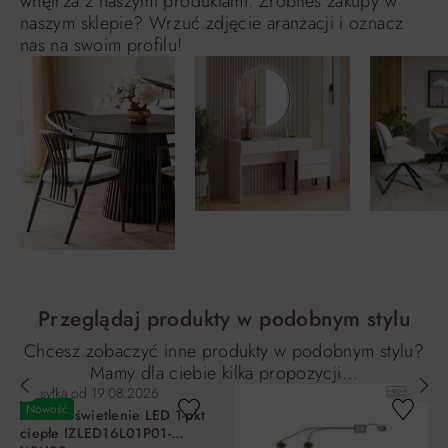
wnętrza z naszymi produktami. Zrobiłeś zakupy w
naszym sklepie? Wrzuć zdjęcie aranżacji i oznacz
nas na swoim profilu!
Przeglądaj produkty w podobnym stylu
Chcesz zobaczyć inne produkty w podobnym stylu?
Mamy dla ciebie kilka propozycji…
Wysyłka od
19.08.2026
Nowość
DURO Oświetlenie LED 1-pkt
ciepłe IZLED16L01P01-