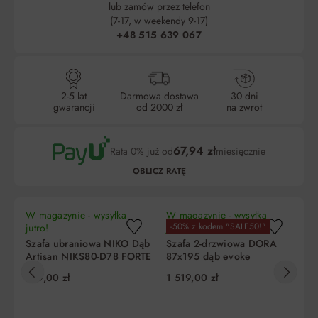
lub zamów przez telefon
(7-17, w weekendy 9-17)
+48 515 639 067
2-5 lat
Darmowa dostawa
30 dni
gwarancji
od 2000 zł
na zwrot
67,94 zł
Rata 0% już od
miesięcznie
OBLICZ RATĘ
W magazynie - wysyłka
W magazynie - wysyłka
W 
-50% z kodem "SALE50!"
N
jutro!
jutro!
ju
Szafa ubraniowa NIKO Dąb
Szafa 2-drzwiowa DORA
Sz
Artisan NIKS80-D78 FORTE
87x195 dąb evoke
dr
RE
Liczba
Miesięczna
RRSO
Do zapłaty
559,00 zł
1 519,00 zł
1 
rat
rata
5
203,80 zł
0%
1 019,00 zł