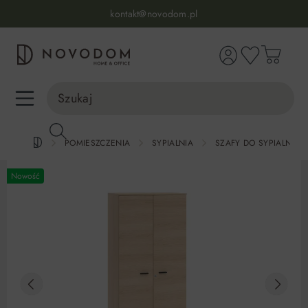
Infolinia:
515 639 067
(pon-pt: 7-17, sb-nd: 9-17)
kontakt@novodom.pl
wnej zawartości
Dostawa z wniesieniem
30 dni na zwrot lub wymianę
98% zadowolonych klientów
Infolinia:
515 639 067
(pon-pt: 7-17, sb-nd: 9-17)
POMIESZCZENIA
SYPIALNIA
SZAFY DO SYPIALNI
Nowość