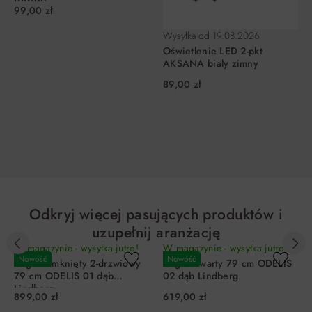
WW00
99,00 zł
Wysyłka od
19.08.2026
Oświetlenie LED 2-pkt
AKSANA biały zimny
89,00 zł
DO KOSZYKA
DO KOSZYKA
Odkryj więcej pasujących produktów i
uzupełnij aranżację
W magazynie - wysyłka jutro!
W magazynie - wysyłka jutro!
Nowość
Nowość
Regał zamknięty 2-drzwiowy
Regał otwarty 79 cm ODELIS
79 cm ODELIS 01 dąb
02 dąb Lindberg
Lindberg
899,00 zł
619,00 zł