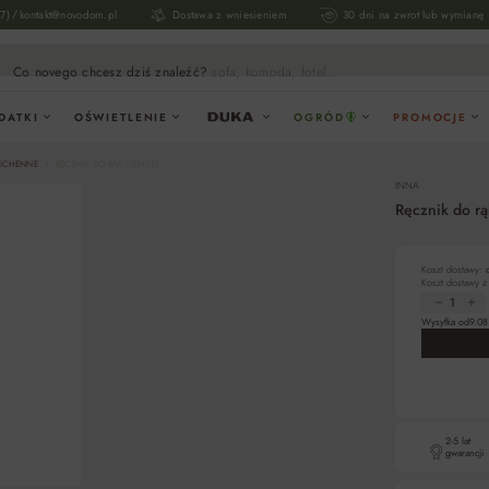
/
17)
kontakt@novodom.pl
Dostawa z wniesieniem
30 dni na zwrot lub wymianę
Co novego chcesz dziś znaleźć?
sofa, komoda, fotel...
DATKI
OŚWIETLENIE
OGRÓD
PROMOCJE
KUCHENNE
RĘCZNIK DO RĄK LIDHULT
INNA
Ręcznik do r
Koszt dostawy:
Koszt dostawy 
Wysyłka od
9.08
2-5 lat
gwarancji