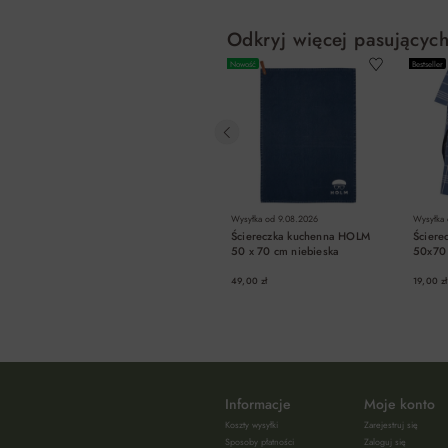
Odkryj więcej pasujących
Nowość
Bestseller
Wysyłka od
9.08.2026
Wysyłka
Ściereczka kuchenna HOLM
Ściere
50 x 70 cm niebieska
50x70 
49,00 zł
19,00 zł
DO KOSZYKA
Informacje
Moje konto
Koszty wysyłki
Zarejestruj się
Sposoby płatności
Zaloguj się