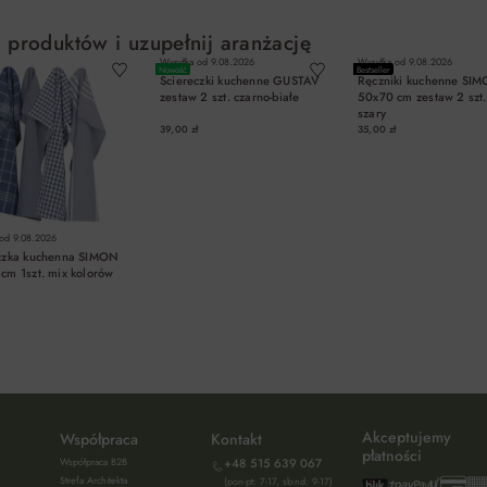
 produktów i uzupełnij aranżację
Wysyłka od
9.08.2026
Wysyłka od
9.08.2026
Nowość
Bestseller
Ściereczki kuchenne GUSTAV
Ręczniki kuchenne SI
zestaw 2 szt. czarno-białe
50x70 cm zestaw 2 szt. 
szary
39,00 zł
35,00 zł
 od
9.08.2026
czka kuchenna SIMON
cm 1szt. mix kolorów
DO KOSZYKA
DO KOSZYKA
DO KOSZYKA
Akceptujemy
Współpraca
Kontakt
płatności
Współpraca B2B
+48 515 639 067
Strefa Architekta
(pon-pt: 7-17, sb-nd: 9-17)