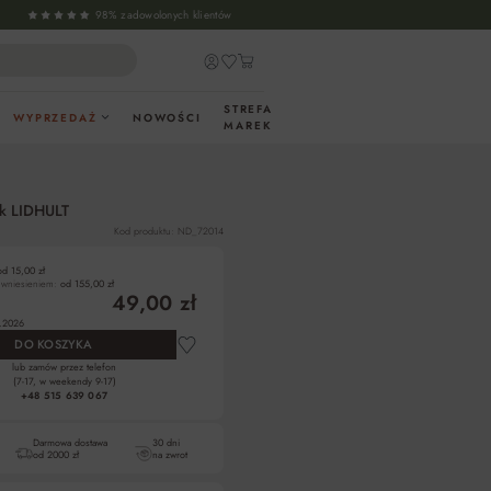
98% zadowolonych klientów
STREFA
WYPRZEDAŻ
NOWOŚCI
MAREK
ąk LIDHULT
Kod produktu: ND_72014
od 15,00 zł
z wniesieniem:
od 155,00 zł
49,00 zł
.2026
DO KOSZYKA
lub zamów przez telefon
(7-17, w weekendy 9-17)
+48 515 639 067
Darmowa dostawa
30 dni
od 2000 zł
na zwrot