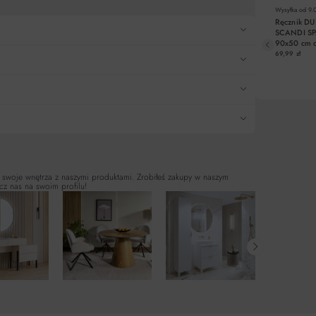
Wysyłka od
9.
Ręcznik D
SCANDI S
90x50 cm c
bawełniany
69,99 zł
DO KO
 swoje wnętrza z naszymi produktami. Zrobiłeś zakupy w naszym
cz nas na swoim profilu!