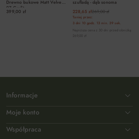
Drewno bukowe Matt Velvet
szufladą - dąb sonoma
97 Grafit
399,00 zł
228,65 zł
269,00 zł
Taniej przez:
3 dni
10 godz.
13 min.
38 sek.
Najniższa cena z 30 dni przed obniżką:
269,00 zł
DO KOSZYKA
DO KOSZYKA
Informacje
Moje konto
Współpraca