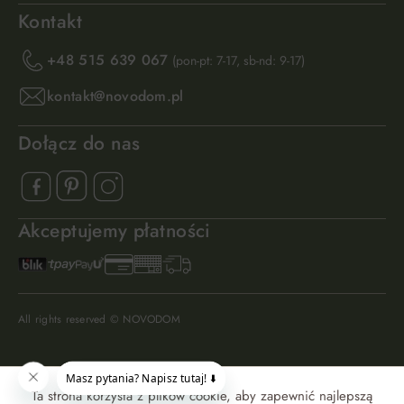
Kontakt
+48 515 639 067
(pon-pt: 7-17, sb-nd: 9-17)
kontakt@novodom.pl
Dołącz do nas
Akceptujemy płatności
All rights reserved © NOVODOM
Ta strona korzysta z plików cookie, aby zapewnić najlepszą