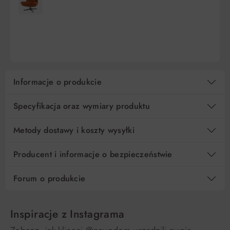
10
101,30 zł
0%
1 013,00 zł
DO KOSZYKA
DO KOSZYKA
15
67,54 zł
0%
1 013,00 zł
Regulamin
Koszt kredytu
Informacje o produkcie
Pośrednik kredytowy i organizacje finansujące
Specyfikacja oraz wymiary produktu
Metody dostawy i koszty wysyłki
Producent i informacje o bezpieczeństwie
Forum o produkcie
Inspiracje z Instagrama