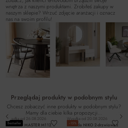
Zobacz, jak klienci @novodom urządzili swoje
wnętrza z naszymi produktami. Zrobiłeś zakupy w
naszym sklepie? Wrzuć zdjęcie aranżacji i oznacz
nas na swoim profilu!
Przeglądaj produkty w podobnym stylu
Chcesz zobaczyć inne produkty w podobnym stylu?
Mamy dla ciebie kilka propozycji…
Wysyłka od
26.08.2026
Wysyłka od
20.08.2026
Bestseller
−15%
KRZESŁO MASTER M112
Komoda NIKO 2-drzwiowa z