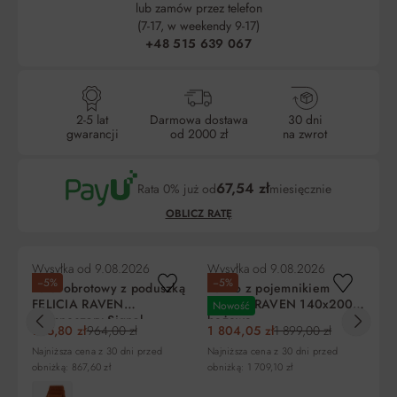
lub zamów przez telefon
(7-17, w weekendy 9-17)
+48 515 639 067
2-5 lat
Darmowa dostawa
30 dni
gwarancji
od 2000 zł
na zwrot
67,54 zł
Rata 0% już od
miesięcznie
OBLICZ RATĘ
Wysyłka od
9.08.2026
Wysyłka od
9.08.2026
Wy
−5%
−5%
−
Fotel obrotowy z poduszką
Łóżko z pojemnikiem
Pu
FELICIA RAVEN
PARMA RAVEN 140x200
cm
Nowość
ciemnoszary Signal
beżowe
915,80 zł
964,00 zł
1 804,05 zł
1 899,00 zł
18
Liczba
Miesięczna
RRSO
Do zapłaty
Najniższa cena z 30 dni przed
Najniższa cena z 30 dni przed
Naj
rat
rata
obniżką: 867,60 zł
obniżką: 1 709,10 zł
obn
5
202,60 zł
0%
1 013,00 zł