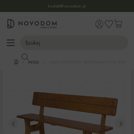
Infolinia:
515 639 067
(pon-pt: 7-17, sb-nd: 9-17)
kontakt@novodom.pl
wnej zawartości
Dostawa z wniesieniem
30 dni na zwrot lub wymianę
98% zadowolonych klientów
Infolinia:
515 639 067
(pon-pt: 7-17, sb-nd: 9-17)
MEBLE
ŁAWA OGRODOWA DREWNIANA HUGO ŚWIERK K