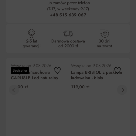
lub zamów przez telefon
(7-17, w weekendy 9-17)
+48 515 639 067
2-5 lat
Darmowa dostawa
30 dni
gwarancji
od 2000 zł
na zwrot
Wysyłka od
9.08.2026
Wysyłka od
9.08.2026
Wy
Bestseller
Lampka łańcuchowa
Lampa BRISTOL z paskiem
La
CARLISLE Led naturalny
ładowalna - biała
ak
13
69,00 zł
119,00 zł
99