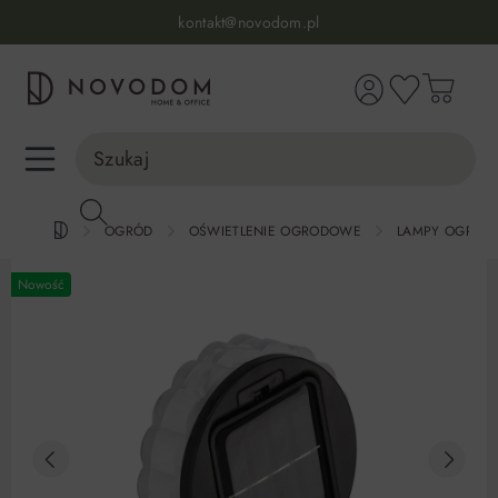
Infolinia:
515 639 067
(pon-pt: 7-17, sb-nd: 9-17)
kontakt@novodom.pl
wnej zawartości
Dostawa z wniesieniem
30 dni na zwrot lub wymianę
98% zadowolonych klientów
Infolinia:
515 639 067
(pon-pt: 7-17, sb-nd: 9-17)
OGRÓD
OŚWIETLENIE OGRODOWE
LAMPY OGROD
Nowość