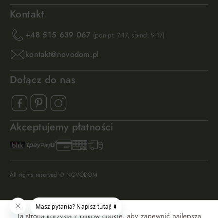
Kontakt
+48 515 639 067
(pon-pt: 7-17, sb-nd: 9-17)
kontakt@novodom.pl
Dołącz do nas
Akceptujemy płatności
All rights reserved © NOVODOM
Ta strona korzysta z plików cookie, aby zapewnić najlepszą