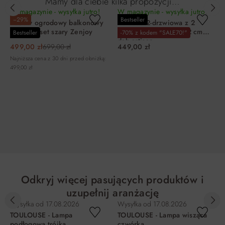
Mamy dla ciebie kilka propozycji…
W magazynie - wysyłka jutro!
W magazynie - wysyłka jutro!
−29%
Bestseller
Zestaw ogrodowy balkonowy
Komoda 2-drzwiowa z 2
NATTY 3-set szary Zenjoy
szufladami LOFT 01 72 cm
Bestseller
-70% z kodem "SALE70!"
dąb artisan
499,00 zł
699,00 zł
449,00 zł
Najniższa cena z 30 dni przed obniżką:
499,00 zł
DO KOSZYKA
DO KOSZYKA
Odkryj więcej pasujących produktów i
uzupełnij aranżację
Wysyłka od
17.08.2026
Wysyłka od
17.08.2026
TOULOUSE - Lampa
TOULOUSE - Lampa wisząca
podłogowa trójka
czwórka