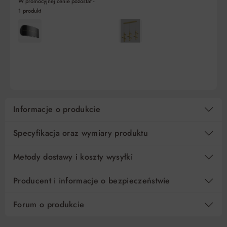
W promocyjnej cenie pozostał -
1
produkt
10
64,91 zł
0%
649,00 zł
15
43,27 zł
0%
649,00 zł
DO KOSZYKA
DO KOSZYKA
Regulamin
Koszt kredytu
Pośrednik kredytowy i organizacje finansujące
Informacje o produkcie
Specyfikacja oraz wymiary produktu
Metody dostawy i koszty wysyłki
Producent i informacje o bezpieczeństwie
Forum o produkcie