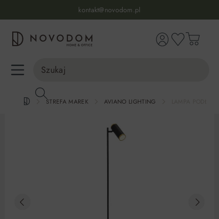
Infolinia:
515 639 067
(pon-pt: 7-17, sb-nd: 9-17)
kontakt@novodom.pl
wnej zawartości
Dostawa z wniesieniem
30 dni na zwrot lub wymianę
98% zadowolonych klientów
Infolinia:
515 639 067
(pon-pt: 7-17, sb-nd: 9-17)
STREFA MAREK
AVIANO LIGHTING
LAMPA PODŁOGO