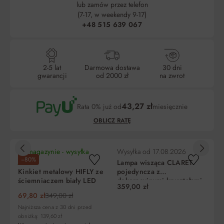
lub zamów przez telefon
(7-17, w weekendy 9-17)
+48 515 639 067
2-5 lat
Darmowa dostawa
30 dni
gwarancji
od 2000 zł
na zwrot
43,27 zł
Rata 0% już od
miesięcznie
OBLICZ RATĘ
W magazynie - wysyłka
Wysyłka od
17.08.2026
Wy
−80%
jutro!
Lampa wisząca CLARET
La
Kinkiet metalowy HIFLY ze
pojedyncza z
po
ściemniaczem biały LED
dekoracyjnymi kryształami
po
359,00 zł
19
i ściemniaczeM typu "klik"
cy
Liczba
Miesięczna
RRSO
Do
69,80 zł
349,00 zł
rat
rata
zapłaty
Najniższa cena z 30 dni przed
obniżką: 139,60 zł
5
129,81 zł
0%
649,00 zł