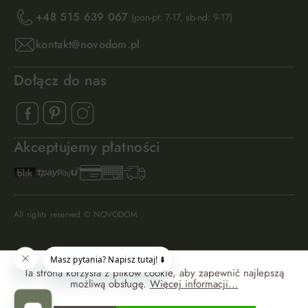
+48 515 639 067
(pon-pt: 7-17, sb-nd: 9-17)
kontakt@novodom.pl
Dołącz do nas
Akceptujemy płatności
All rights reserved © NOVODOM
Ta strona korzysta z plików cookie, aby zapewnić najlepszą
możliwą obsługę.
Więcej informacji...