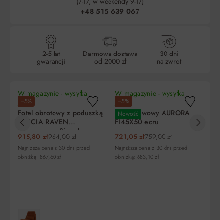
(7-17, w weekendy 9-17)
+48 515 639 067
2-5 lat
Darmowa dostawa
30 dni
gwarancji
od 2000 zł
na zwrot
W magazynie - wysyłka
W magazynie - wysyłka
W 
−5%
−5%
−
jutro!
jutro!
ju
Fotel obrotowy z poduszką
Stolik kawowy AURORA
St
Nowość
N
FELICIA RAVEN
FI45X50 ecru
FI
ciemnoszary Signal
915,80 zł
964,00 zł
721,05 zł
759,00 zł
76
Najniższa cena z 30 dni przed
Najniższa cena z 30 dni przed
Naj
obniżką: 867,60 zł
obniżką: 683,10 zł
obn