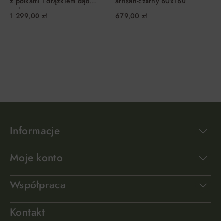
z półkami i drążkiem dąb
artisan-czarny 80x180
nelson
1 299,00 zł
679,00 zł
DO KOSZYKA
DO KOSZYKA
Informacje
Moje konto
Współpraca
Kontakt