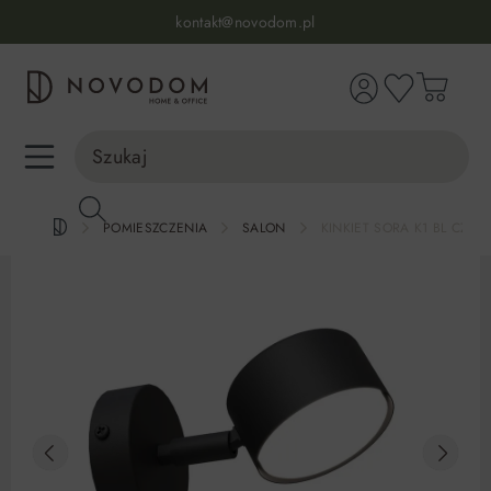
Infolinia:
515 639 067
(pon-pt: 7-17, sb-nd: 9-17)
kontakt@novodom.pl
wnej zawartości
Dostawa z wniesieniem
30 dni na zwrot lub wymianę
98% zadowolonych klientów
Infolinia:
515 639 067
(pon-pt: 7-17, sb-nd: 9-17)
POMIESZCZENIA
SALON
KINKIET SORA K1 BL CZAR