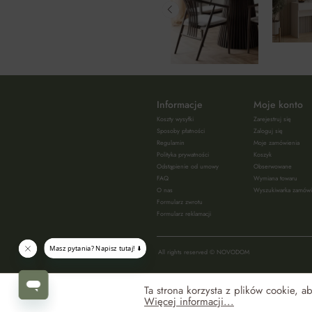
Informacje
Moje konto
Koszty wysyłki
Zarejestruj się
Sposoby płatności
Zaloguj się
Regulamin
Moje zamówienia
Polityka prywatności
Koszyk
Odstąpienie od umowy
Obserwowane
FAQ
Wymiana towaru
O nas
Wyszukiwarka zamów
Formularz zwrotu
Formularz reklamacji
All rights reserved © NOVODOM
Ta strona korzysta z plików cookie, 
Więcej informacji...