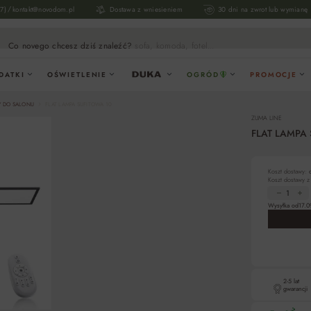
/
17)
kontakt@novodom.pl
Dostawa z wniesieniem
30 dni na zwrot lub wymianę
Co novego chcesz dziś znaleźć?
sofa, komoda, fotel...
DATKI
OŚWIETLENIE
OGRÓD
PROMOCJE
Y DO SALONU
FLAT LAMPA SUFITOWA 10
ZUMA LINE
FLAT LAMPA 
Koszt dostawy:
Koszt dostawy 
Wysyłka od
17.0
2-5 lat
gwarancji