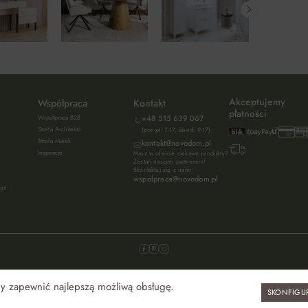
Akceptujemy
Współpraca
Kontakt
płatności
Współpraca B2B
+48 515 639 067
Strefa Architekta
(pon-pt: 7-17, sb-nd: 9-17)
Strefa Marek
kontakt@novodom.pl
Inspiracje
Masz w ofercie ciekawe produkty?
Zostań naszym partnerem!
Skontaktuj się z nami:
wspolpraca@novodom.pl
ień
aby zapewnić najlepszą możliwą obsługę.
SKONFIGU