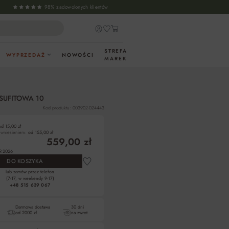
98% zadowolonych klientów
STREFA
WYPRZEDAŻ
NOWOŚCI
MAREK
SUFITOWA 10
Kod produktu: 003902-024443
od 15,00 zł
z wniesieniem:
od 155,00 zł
559,00 zł
9.2026
DO KOSZYKA
lub zamów przez telefon
(7-17, w weekendy 9-17)
+48 515 639 067
Darmowa dostawa
30 dni
od 2000 zł
na zwrot