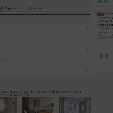
Rata 
Wygodne raty | 5,10,15 RAT
Wysyłka od
9.
−80%
Lampka sto
metalowa 
Liczba rat
regulacją s
79,80 zł
399,00
5
Najniższa cena z 
obniżką: 159,60 zł
W promocyjnej cenie 
10
2
produkty
15
Pośredn
twie
DO KO
 swoje wnętrza z naszymi produktami. Zrobiłeś zakupy w naszym
cz nas na swoim profilu!