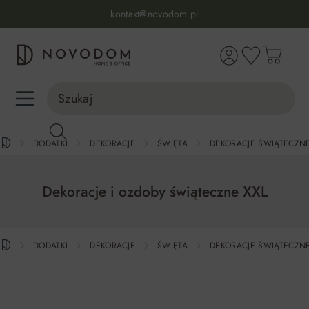
Dostawa z wniesieniem
wnej zawartości
30 dni na zwrot lub wymianę
98% zadowolonych klientów
Infolinia:
515 639 067
(pon-pt: 7-17, sb-nd: 9-17)
DODATKI
DEKORACJE
ŚWIĘTA
DEKORACJE ŚWIĄTECZN
Dekoracje i ozdoby świąteczne XXL
DODATKI
DEKORACJE
ŚWIĘTA
DEKORACJE ŚWIĄTECZN