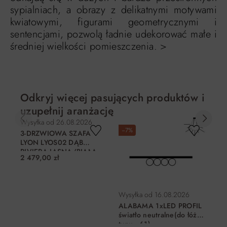
sypialniach, a obrazy z delikatnymi motywami
kwiatowymi, figurami geometrycznymi i
sentencjami, pozwolą ładnie udekorować małe i
średniej wielkości pomieszczenia. >
Odkryj więcej pasujących produktów i
uzupełnij aranżację
Wysyłka od
26.08.2026
Wy
−7%
−
3-DRZWIOWA SZAFA
AL
LYON LYOS02 DĄB
świ
RIVIERA JASNA/BIAŁA
typ
2 479,00 zł
101
HG
Naj
obni
Wysyłka od
16.08.2026
ALABAMA 1xLED PROFIL
światło neutralne(do łóżka
typu ..61)