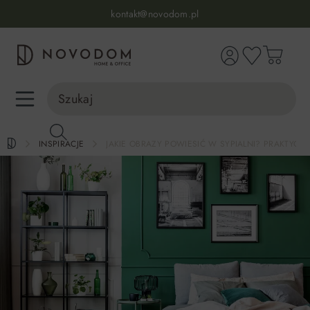
Infolinia:
515 639 067
(pon-pt: 7-17, sb-nd: 9-17)
kontakt@novodom.pl
wnej zawartości
Dostawa z wniesieniem
30 dni na zwrot lub wymianę
98% zadowolonych klientów
Infolinia:
515 639 067
(pon-pt: 7-17, sb-nd: 9-17)
INSPIRACJE
JAKIE OBRAZY POWIESIĆ W SYPIALNI? PRAKTYCZ